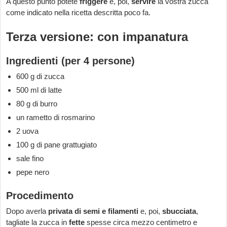
A questo punto potete
friggere
e, poi,
servire
la vostra zucca
come indicato nella ricetta descritta poco fa.
Terza versione: con impanatura
Ingredienti (per 4 persone)
600 g di zucca
500 ml di latte
80 g di burro
un rametto di rosmarino
2 uova
100 g di pane grattugiato
sale fino
pepe nero
Procedimento
Dopo averla
privata di semi e filamenti
e, poi,
sbucciata
,
tagliate la zucca in
fette
spesse circa mezzo centimetro e