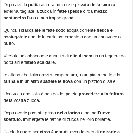
Dopo averla
pulita
accuratamente e
privata della scorza
esterna, tagliate la zucca in
fette
spesse circa
mezzo
centimetro
l’una e non troppo grandi.
Quindi,
sciacquate
le fette sotto acqua corrente fresca e
asciugatele
con della carta assorbente o con un canovaccio
pulito.
Versate un’abbondante quantità di
olio di semi
in un tegame dai
bordi alti e
fatelo scaldare
.
In attesa che l’olio arrivi a temperatura, in un piatto mettete la
farina
e in un altro
sbattete le uova
con un pizzico di sale.
Una volta che l’olio è ben caldo, potete
procedere alla frittura
della vostra zucca.
Dopo averle passate prima
nella farina
e poi
nell’uovo
sbattuto
, immergete le fettine di zucca nell’olio bollente.
Fatele friggere per
circa 4 minuti
, avendo cura di
rigirarle a