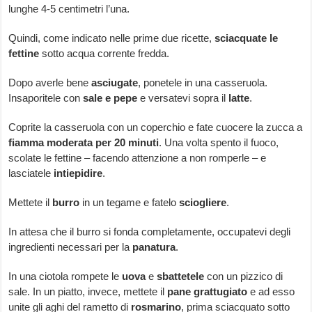
lunghe 4-5 centimetri l’una.
Quindi, come indicato nelle prime due ricette,
sciacquate le
fettine
sotto acqua corrente fredda.
Dopo averle bene
asciugate
, ponetele in una casseruola.
Insaporitele con
sale e pepe
e versatevi sopra il
latte
.
Coprite la casseruola con un coperchio e fate cuocere la zucca a
fiamma moderata per 20 minuti
. Una volta spento il fuoco,
scolate le fettine – facendo attenzione a non romperle – e
lasciatele
intiepidire
.
Mettete il
burro
in un tegame e fatelo
sciogliere
.
In attesa che il burro si fonda completamente, occupatevi degli
ingredienti necessari per la
panatura
.
In una ciotola rompete le
uova
e
sbattetele
con un pizzico di
sale.
In un piatto, invece, mettete il
pane grattugiato
e ad esso
unite gli aghi del rametto di
rosmarino
, prima sciacquato sotto