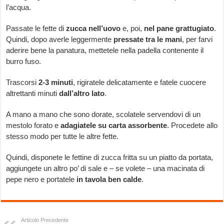
l’acqua.
Passate le fette di
zucca nell’uovo
e, poi,
nel pane grattugiato
.
Quindi, dopo averle leggermente
pressate tra le mani
, per farvi
aderire bene la panatura, mettetele nella padella contenente il
burro fuso.
Trascorsi
2-3 minuti
, rigiratele delicatamente e fatele cuocere
altrettanti minuti
dall’altro lato
.
A mano a mano che sono dorate, scolatele servendovi di un
mestolo forato e
adagiatele su carta assorbente
. Procedete allo
stesso modo per tutte le altre fette.
Quindi, disponete le fettine di zucca fritta su un piatto da portata,
aggiungete un altro po’ di sale e – se volete – una macinata di
pepe nero e portatele
in tavola ben calde
.
Articolo Precedente