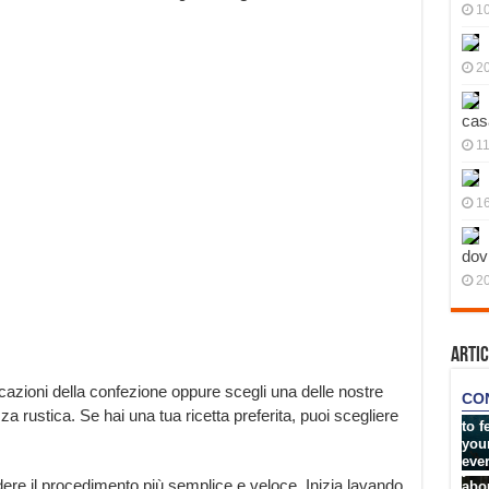
10
20
cas
11
1
dov
20
Artic
cazioni della confezione oppure scegli una delle nostre
zza rustica. Se hai una tua ricetta preferita, puoi scegliere
dere il procedimento più semplice e veloce. Inizia lavando