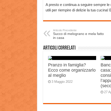
A presto e continua a seguire sempre le no
utili per riempire di delizie la tua cucina!
Articolo Precedente
Succo di melograno e mela fatto
in casa
Articoli correlati
Pranzo in famiglia?
Banch
Ecco come organizzarlo
casa:
al meglio
consi
l’app
3 Maggio 2022
(sec
27 A