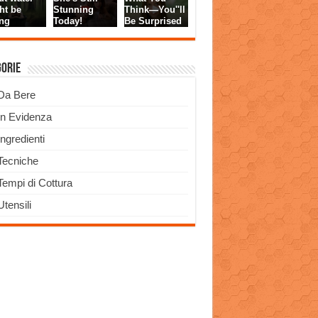
gorie
Da Bere
In Evidenza
Ingredienti
Tecniche
Tempi di Cottura
Utensili