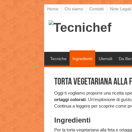
Home
Chi siamo
Contatti
Note Legali
Tecniche
Ingredienti
Utensili
Da Ber
Torta vegetariana alla f
Oggi ti vogliamo proporre una ricetta spe
ortaggi colorati
. Un’esplosione di gusto,
Continua a leggere per scoprire come pre
Ingredienti
Per la torta vegetariana alla feta e ortagg