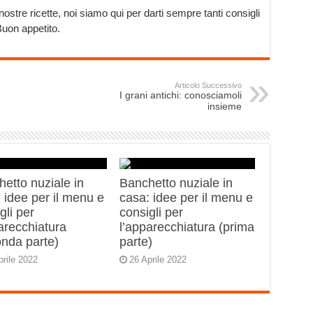
stre ricette, noi siamo qui per darti sempre tanti consigli
 Buon appetito.
Articolo Successivo
I grani antichi: conosciamoli
insieme
etto nuziale in
Banchetto nuziale in
 idee per il menu e
casa: idee per il menu e
gli per
consigli per
arecchiatura
l’apparecchiatura (prima
onda parte)
parte)
prile 2022
26 Aprile 2022