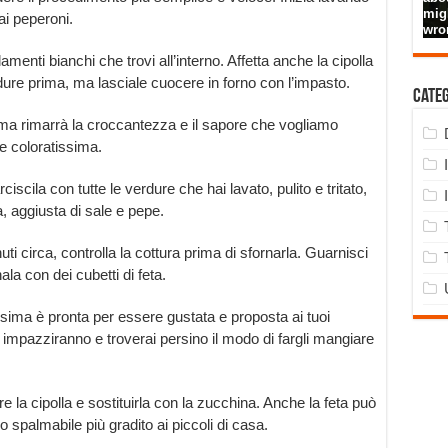
ai peperoni.
ilamenti bianchi che trovi all’interno. Affetta anche la cipolla
rdure prima, ma lasciale cuocere in forno con l’impasto.
Cate
a rimarrà la croccantezza e il sapore che vogliamo
 e coloratissima.
ciscila con tutte le verdure che hai lavato, pulito e tritato,
va, aggiusta di sale e pepe.
ti circa, controlla la cottura prima di sfornarla. Guarnisci
a con dei cubetti di feta.
issima è pronta per essere gustata e proposta ai tuoi
mpazziranno e troverai persino il modo di fargli mangiare
re la cipolla e sostituirla con la zucchina. Anche la feta può
 spalmabile più gradito ai piccoli di casa.