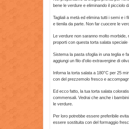
bene le verdure e eliminando il picciolo d
Tagliali a metà ed elimina tutti i semi e i f
e tienila da parte. Non far cuocere le ve
Le verdure non saranno molto morbide, m
proporti con questa torta salata speciale
Sistema la pasta sfoglia in una teglia e far
aggiungi un filo d’olio extravergine di oli
Inforna la torta salata a 180°C per 25 minu
con del prezzemolo fresco e accompagnal
Ed ecco fatto, la tua torta salata colorat
commensali. Vedrai che anche i bambini i
le verdure.
Per loro potrebbe essere preferibile evita
essere sostituita con del formaggio fresco