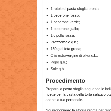
1 rotolo di pasta sfoglia pronta;
1 peperone rosso;
1 peperone verde;
1 peperone giallo;
1 cipolla rossa;
Prezzemolo q.b.;
150 g di feta greca;
Olio extravergine di oliva q.b.;
Pepe q.b.;
Sale q.b.
Procedimento
Prepara la pasta sfoglia seguendo le indi
ricette per la pasta della torta salata o pi
anche la tua personale.
Noi proponiamo la sfoglia pronta per ren