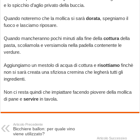
e lo spicchio d’aglio privato della buccia.
Quando noteremo che la mollica si sarà
dorata
, spegniamo il
fuoco e lasciamo riposare.
Quando mancheranno pochi minuti alla fine della
cottura
della
pasta, scoliamola e versiamola nella padella contenente le
verdure.
Aggiungiamo un mestolo di acqua di cottura e
risottiamo
finchè
non si sarà creata una sfiziosa cremina che legherà tutti gli
ingredienti.
Non ci resta quindi che impiattare facendo piovere della mollica
di pane e
servire
in tavola.
Articolo Precedente
Bicchiere ballon: per quale vino
viene utilizzato?
Articolo Successivo