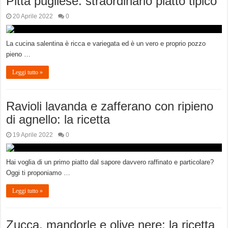
Pitta pugliese: straordinario piatto tipico
20 Aprile 2022
0
La cucina salentina è ricca e variegata ed è un vero e proprio pozzo
pieno …
Leggi tutto »
Ravioli lavanda e zafferano con ripieno
di agnello: la ricetta
19 Aprile 2022
0
Hai voglia di un primo piatto dal sapore davvero raffinato e particolare?
Oggi ti proponiamo …
Leggi tutto »
Zucca, mandorle e olive nere: la ricetta