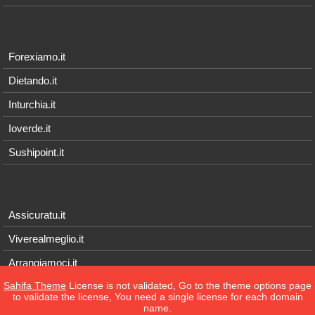
Forexiamo.it
Dietando.it
Inturchia.it
Ioverde.it
Sushipoint.it
Assicuratu.it
Viverealmeglio.it
Arrangiamoci.it
Sahifa Theme
License is not validated, Go to the theme options page
Tecnichef.it
to validate the license, You need a single license for each domain
name.