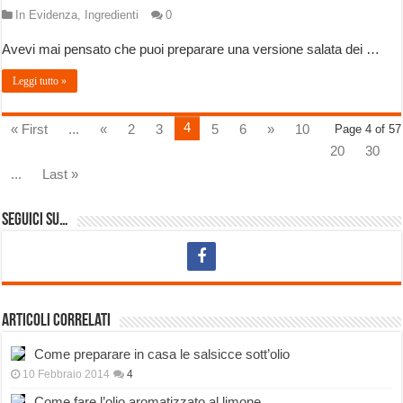
In Evidenza
,
Ingredienti
0
Avevi mai pensato che puoi preparare una versione salata dei …
Leggi tutto »
4
« First
...
«
2
3
5
6
»
10
Page 4 of 57
20
30
...
Last »
Seguici su…
Articoli correlati
Come preparare in casa le salsicce sott’olio
10 Febbraio 2014
4
Come fare l’olio aromatizzato al limone