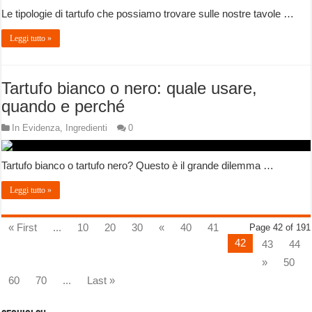
Le tipologie di tartufo che possiamo trovare sulle nostre tavole …
Leggi tutto »
Tartufo bianco o nero: quale usare,
quando e perché
In Evidenza
,
Ingredienti
0
Tartufo bianco o tartufo nero? Questo è il grande dilemma …
Leggi tutto »
« First
...
10
20
30
«
40
41
Page 42 of 191
42
43
44
»
50
60
70
...
Last »