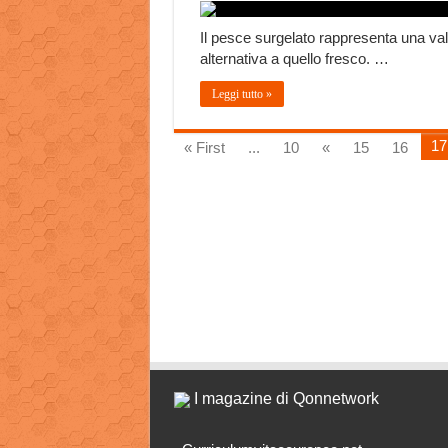
Il pesce surgelato rappresenta una val
alternativa a quello fresco. …
Leggi tutto »
17
« First
...
10
«
15
16
I magazine di Qonnetwork