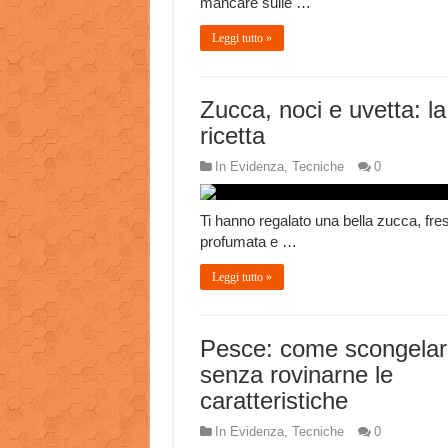
mancare sulle …
Leggi tutto »
Zucca, noci e uvetta: la
ricetta
In Evidenza
,
Tecniche
0
Ti hanno regalato una bella zucca, fre
profumata e …
Leggi tutto »
Pesce: come scongelar
senza rovinarne le
caratteristiche
In Evidenza
,
Tecniche
0