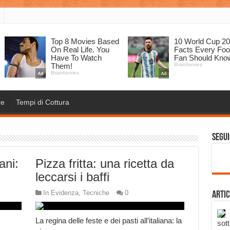
re
Tempi di Cottura
Segui
ani:
Pizza fritta: una ricetta da
leccarsi i baffi
In Evidenza
,
Tecniche
0
Artic
La regina delle feste e dei pasti all’italiana: la
sott