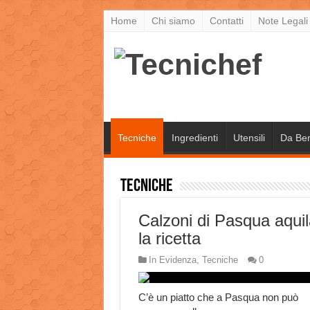
Home
Chi siamo
Contatti
Note Legali
Tecniche
Ingredienti
Utensili
Da Be
Tecniche
Calzoni di Pasqua aquil
la ricetta
In Evidenza
,
Tecniche
0
C’è un piatto che a Pasqua non può