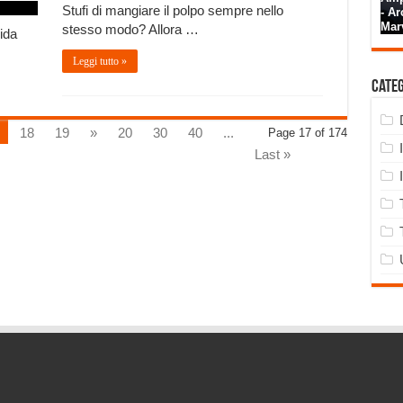
Stufi di mangiare il polpo sempre nello
stesso modo? Allora …
ida
Leggi tutto »
Cate
18
19
»
20
30
40
...
Page 17 of 174
Last »