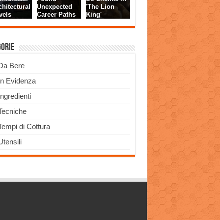
gorie
Da Bere
In Evidenza
Ingredienti
Tecniche
Tempi di Cottura
Utensili