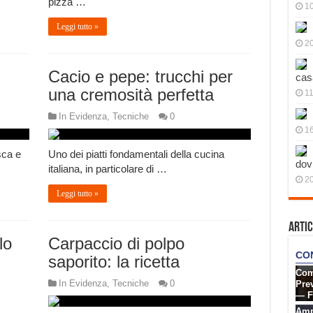
pizza …
10
Leggi tutto »
20
Cacio e pepe: trucchi per
cas
una cremosità perfetta
11
In Evidenza
,
Tecniche
0
1
sca e
Uno dei piatti fondamentali della cucina
dov
italiana, in particolare di …
20
Leggi tutto »
Artic
lo
Carpaccio di polpo
saporito: la ricetta
In Evidenza
,
Tecniche
0