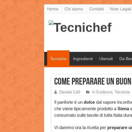
Home
Chi siamo
Contatti
Note Legali
Tecniche
Ingredienti
Utensili
Da Be
Come preparare un buon
Daniele Celli
In Evidenza
,
Tecniche
Il panforte è un
dolce
dal sapore inconfon
che viene tipicamente prodotto a
Siena
consumato sulle tavole di tutta Italia dur
Vi daremo ora la ricetta per
preparare un