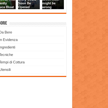
gorie
Da Bere
In Evidenza
Ingredienti
Tecniche
Tempi di Cottura
Utensili