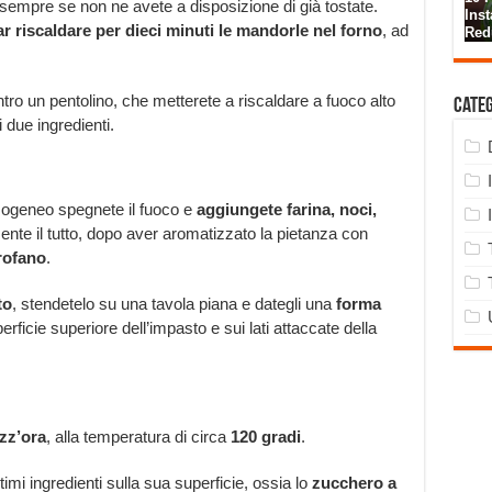
 sempre se non ne avete a disposizione di già tostate.
ar riscaldare per dieci minuti le mandorle nel forno
, ad
tro un pentolino, che metterete a riscaldare a fuoco alto
Cate
 due ingredienti.
ogeneo spegnete il fuoco e
aggiungete farina, noci,
te il tutto, dopo aver aromatizzato la pietanza con
rofano
.
to
, stendetelo su una tavola piana e dategli una
forma
erficie superiore dell’impasto e sui lati attaccate della
zz’ora
, alla temperatura di circa
120 gradi
.
imi ingredienti sulla sua superficie, ossia lo
zucchero a