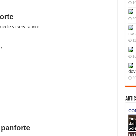
10
orte
20
medie vi serviranno:
cas
11
te
1
dov
20
Artic
 panforte