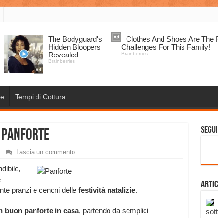
re
Tempi di Cottura
Segui
 panforte
Lascia un commento
dibile,
e
Artic
ante pranzi e cenoni delle
festività natalizie
.
 buon panforte in casa
, partendo da semplici
sott