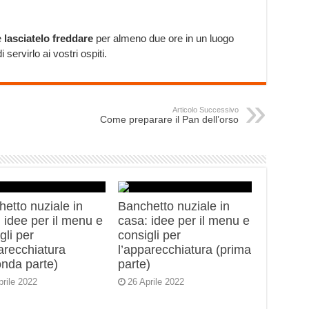
e
lasciatelo freddare
per almeno due ore in un luogo
servirlo ai vostri ospiti.
Articolo Successivo
Come preparare il Pan dell’orso
etto nuziale in
Banchetto nuziale in
 idee per il menu e
casa: idee per il menu e
gli per
consigli per
arecchiatura
l’apparecchiatura (prima
onda parte)
parte)
prile 2022
26 Aprile 2022