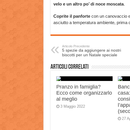
velo e un altro po’ di noce moscata
.
Coprite il panforte
con un canovaccio 
asciutto a temperatura ambiente, prima di 
Articolo Precedente
5 spezie da aggiungere ai nostri
biscotti per un Natale speciale
Articoli correlati
Pranzo in famiglia?
Banch
Ecco come organizzarlo
casa:
al meglio
consi
l’app
3 Maggio 2022
(sec
27 A