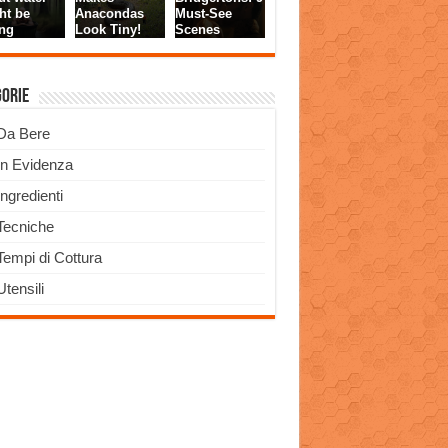
gorie
Da Bere
In Evidenza
Ingredienti
Tecniche
Tempi di Cottura
Utensili