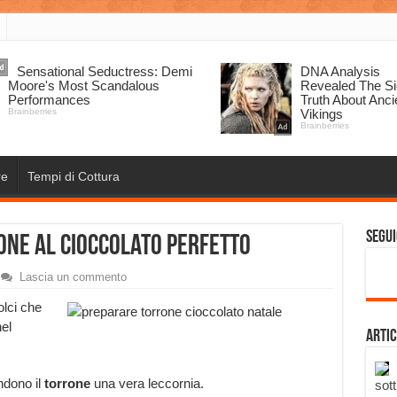
re
Tempi di Cottura
Segui
ne al cioccolato perfetto
Lascia un commento
olci che
el
Artic
ndono il
torrone
una vera leccornia.
sott