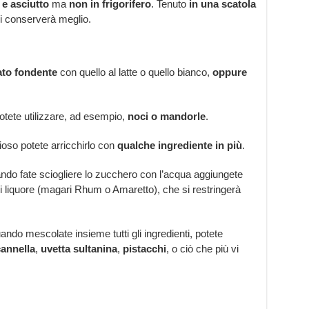
 e asciutto
ma
non in frigorifero
. Tenuto
in una scatola
si conserverà meglio.
lato fondente
con quello al latte o quello bianco,
oppure
otete utilizzare, ad esempio,
noci o
mandorle
.
ioso potete arricchirlo con
qualche ingrediente in più
.
ando fate sciogliere lo zucchero con l’acqua aggiungete
di liquore (magari Rhum o Amaretto), che si restringerà
uando mescolate insieme tutti gli ingredienti, potete
annella
,
uvetta
sultanina
,
pistacchi
, o ciò che più vi