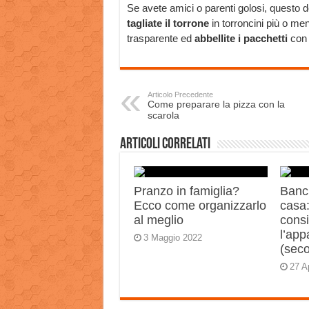
Se avete amici o parenti golosi, questo d
tagliate il torrone
in torroncini più o me
trasparente ed
abbellite i pacchetti
con n
Articolo Precedente
Come preparare la pizza con la
scarola
Articoli correlati
Pranzo in famiglia?
Banch
Ecco come organizzarlo
casa:
al meglio
consi
l’app
3 Maggio 2022
(sec
27 A