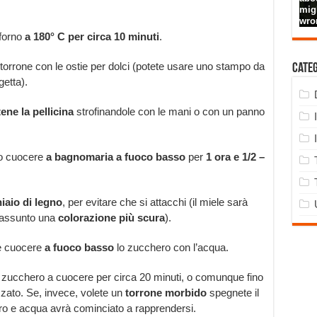
 forno
a 180° C per circa 10 minuti
.
 torrone con le ostie per dolci (potete usare uno stampo da
Cate
getta).
ene la pellicina
strofinandole con le mani o con un panno
lo cuocere
a bagnomaria a fuoco basso
per
1 ora e 1/2 –
iaio di legno
, per evitare che si attacchi (il miele sarà
assunto una
colorazione più scura
).
e cuocere
a fuoco basso
lo zucchero con l’acqua.
o zucchero a cuocere per circa 20 minuti, o comunque fino
zzato. Se, invece, volete un
torrone morbido
spegnete il
o e acqua avrà cominciato a rapprendersi.