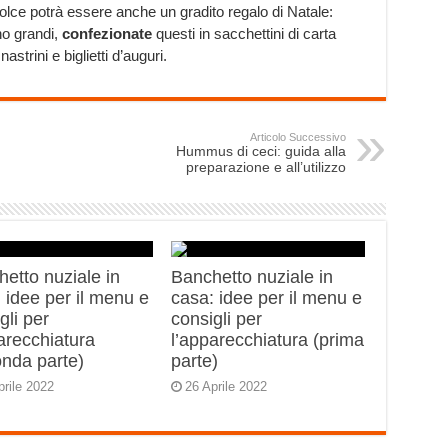
olce potrà essere anche un gradito regalo di Natale:
no grandi,
confezionate
questi in sacchettini di carta
astrini e biglietti d’auguri.
Articolo Successivo
Hummus di ceci: guida alla
preparazione e all’utilizzo
etto nuziale in
Banchetto nuziale in
 idee per il menu e
casa: idee per il menu e
gli per
consigli per
arecchiatura
l’apparecchiatura (prima
onda parte)
parte)
prile 2022
26 Aprile 2022