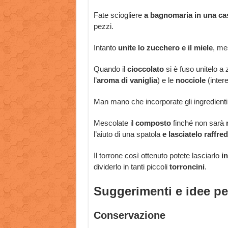
Fate sciogliere
a bagnomaria in una ca
pezzi.
Intanto
unite lo zucchero e il miele
, me
Quando il
cioccolato
si è fuso unitelo a
l’
aroma di vaniglia
) e le
nocciole
(intere
Man mano che incorporate gli ingredient
Mescolate il
composto
finché non sarà
r
l’aiuto di una spatola
e lasciatelo raffre
Il torrone così ottenuto potete lasciarlo
i
dividerlo in tanti piccoli
torroncini
.
Suggerimenti e idee per
Conservazione