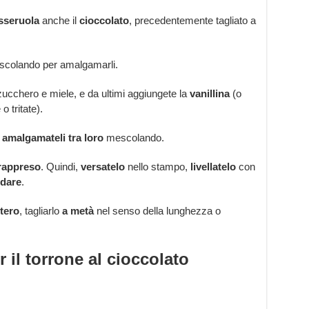
sseruola
anche il
cioccolato
, precedentemente tagliato a
scolando per amalgamarli.
 zucchero e miele
, e da ultimi aggiungete la
vanillina
(o
 o tritate).
i
amalgamateli tra loro
mescolando.
appreso
. Quindi,
versatelo
nello stampo,
livellatelo
con
ddare
.
ntero
, tagliarlo
a metà
nel senso della lunghezza o
 il torrone al cioccolato