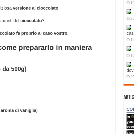
10
liziosa
versione al cioccolato
.
20
amanti del
cioccolato
?
occolato fa proprio al caso vostro.
cas
11
 come prepararlo in maniera
1
o da 500g)
dov
20
Artic
i
aroma di vaniglia
)