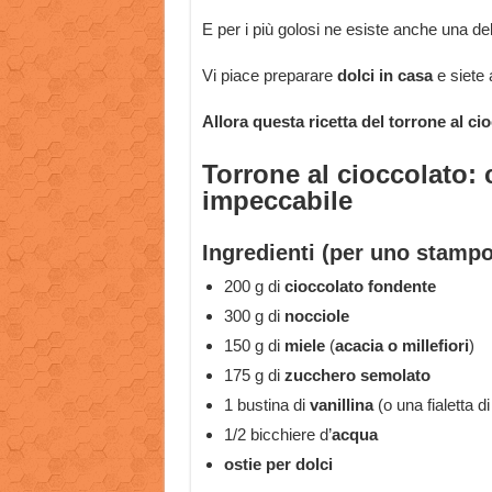
E per i più golosi ne esiste anche una de
Vi piace preparare
dolci in casa
e siete 
Allora questa ricetta del torrone al ci
Torrone al cioccolato:
impeccabile
Ingredienti (per uno stamp
200 g di
cioccolato fondente
300 g di
nocciole
150 g di
miele
(
acacia o millefiori
)
175 g di
zucchero semolato
1 bustina di
vanillina
(o una fialetta d
1/2 bicchiere d’
acqua
ostie per dolci