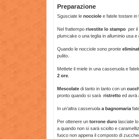
Preparazione
Sgusciate le
nocciole
e fatele tostare in
Nel frattempo
rivestite lo stampo
per il
plumcake o una teglia in alluminio usa e 
Quando le nocciole sono pronte
eliminat
pulito.
Mettete il miele in una casseruola e fate
2 ore
.
Mescolate
di tanto in tanto con un
cucch
pronto quando si sarà
ristretto
ed avrà 
In un’altra casseruola
a bagnomaria
fat
Per ottenere un
torrone duro
lasciate l
a quando non si sarà sciolto e caramelli
fuoco non appena il composto di zuccher