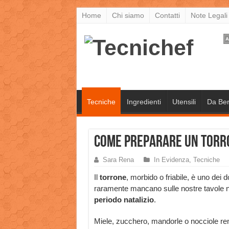
Home
Chi siamo
Contatti
Note Legali
Tecniche
Ingredienti
Utensili
Da Be
Come preparare un torro
Sara Rena
In Evidenza
,
Tecniche
Il
torrone
, morbido o friabile, è uno dei d
raramente mancano sulle nostre tavole n
periodo natalizio
.
Miele, zucchero, mandorle o nocciole re