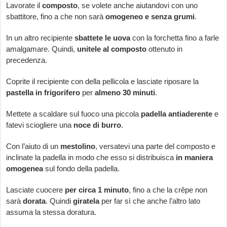
Lavorate il
composto
, se volete anche aiutandovi con uno
sbattitore, fino a che non sarà
omogeneo e senza grumi
.
In un altro recipiente
sbattete le uova
con la forchetta fino a farle
amalgamare. Quindi,
unitele al composto
ottenuto in
precedenza.
Coprite il recipiente con della pellicola e lasciate riposare la
pastella in frigorifero
per
almeno 30 minuti
.
Mettete a scaldare sul fuoco una piccola
padella antiaderente
e
fatevi sciogliere una
noce di burro
.
Con l’aiuto di un
mestolino
, versatevi una parte del composto e
inclinate la padella in modo che esso si distribuisca
in maniera
omogenea
sul fondo della padella.
Lasciate cuocere
per circa 1 minuto
, fino a che la crêpe non
sarà
dorata
. Quindi
giratela
per far sì che anche l’altro lato
assuma la stessa doratura.