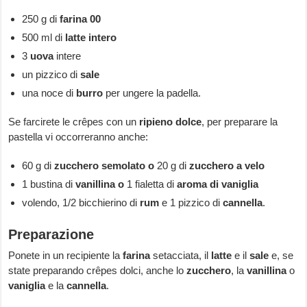
250 g di
farina 00
500 ml di
latte intero
3
uova
intere
un pizzico di
sale
una noce di
burro
per ungere la padella.
Se farcirete le crêpes con un
ripieno dolce
, per preparare la
pastella vi occorreranno anche:
60 g di
zucchero semolato o
20 g di
zucchero a velo
1 bustina di
vanillina o
1 fialetta di
aroma di vaniglia
volendo, 1/2 bicchierino di
rum
e 1 pizzico di
cannella
.
Preparazione
Ponete in un recipiente la
farina
setacciata, il
latte
e il
sale
e, se
state preparando crêpes dolci, anche lo
zucchero
, la
vanillina
o
vaniglia
e la
cannella
.