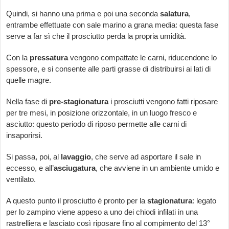
Quindi, si hanno una prima e poi una seconda
salatura
,
entrambe effettuate con sale marino a grana media: questa fase
serve a far sì che il prosciutto perda la propria umidità.
Con la
pressatura
vengono compattate le carni, riducendone lo
spessore, e si consente alle parti grasse di distribuirsi ai lati di
quelle magre.
Nella fase di
pre-stagionatura
i prosciutti vengono fatti riposare
per tre mesi, in posizione orizzontale, in un luogo fresco e
asciutto: questo periodo di riposo permette alle carni di
insaporirsi.
Si passa, poi, al
lavaggio
, che serve ad asportare il sale in
eccesso, e all’
asciugatura
, che avviene in un ambiente umido e
ventilato.
A questo punto il prosciutto è pronto per la
stagionatura
: legato
per lo zampino viene appeso a uno dei chiodi infilati in una
rastrelliera e lasciato così riposare fino al compimento del 13°