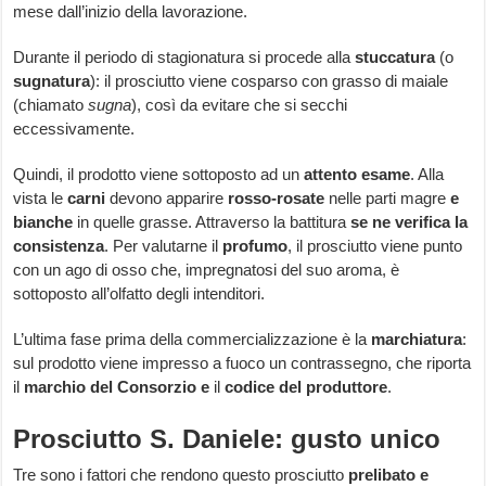
mese dall’inizio della lavorazione.
Durante il periodo di stagionatura si procede alla
stuccatura
(o
sugnatura
): il prosciutto viene cosparso con grasso di maiale
(chiamato
sugna
), così da evitare che si secchi
eccessivamente.
Quindi, il prodotto viene sottoposto ad un
attento esame
. Alla
vista le
carni
devono apparire
rosso-rosate
nelle parti magre
e
bianche
in quelle grasse. Attraverso la battitura
se ne verifica la
consistenza
. Per valutarne il
profumo
, il prosciutto viene punto
con un ago di osso che, impregnatosi del suo aroma, è
sottoposto all’olfatto degli intenditori.
L’ultima fase prima della commercializzazione è la
marchiatura
:
sul prodotto viene impresso a fuoco un contrassegno, che riporta
il
marchio del Consorzio e
il
codice del produttore
.
Prosciutto S. Daniele: gusto unico
Tre sono i fattori che rendono questo prosciutto
prelibato e