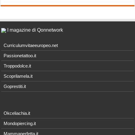
I magazine di Qonnetwork
Curriculumvitaeeuropeo.net
Passionetattoo.it
Troppodolce.it
Scoprilamela.it
Goprestiti.it
Okceliachia.it
Mondopiercing.it
Mammaperfetta.it