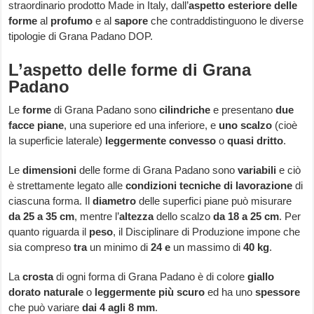
straordinario prodotto Made in Italy, dall’
aspetto esteriore delle
forme
al
profumo
e al
sapore
che contraddistinguono le diverse
tipologie di Grana Padano DOP.
L’aspetto delle forme di Grana
Padano
Le
forme
di Grana Padano sono
cilindriche
e presentano
due
facce piane
, una superiore ed una inferiore, e
uno scalzo
(cioè
la superficie laterale)
leggermente convesso
o
quasi dritto
.
Le
dimensioni
delle forme di Grana Padano sono
variabili
e ciò
è strettamente legato alle
condizioni tecniche di lavorazione
di
ciascuna forma. Il
diametro
delle superfici piane può misurare
da 25 a 35 cm
, mentre l’
altezza
dello scalzo
da 18 a 25 cm
. Per
quanto riguarda il
peso
, il Disciplinare di Produzione impone che
sia compreso
tra
un minimo di
24 e
un massimo di
40 kg
.
La
crosta
di ogni forma di Grana Padano è di colore
giallo
dorato naturale
o
leggermente più scuro
ed ha uno
spessore
che può variare
dai 4 agli 8 mm
.