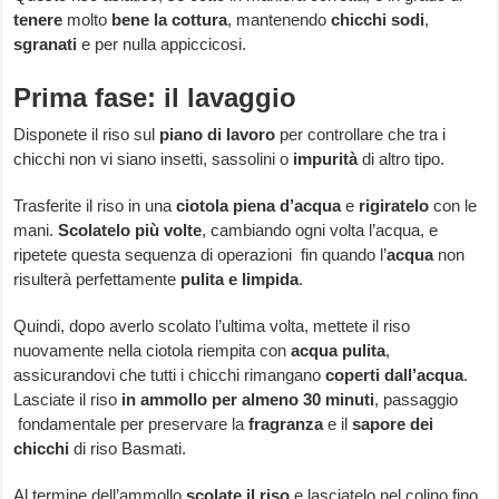
tenere
molto
bene la cottura
, mantenendo
chicchi sodi
,
sgranati
e per nulla appiccicosi.
Prima fase: il lavaggio
Disponete il riso sul
piano di lavoro
per controllare che tra i
chicchi non vi siano insetti, sassolini o
impurità
di altro tipo.
Trasferite il riso in una
ciotola piena d’acqua
e
rigiratelo
con le
mani.
Scolatelo più volte
, cambiando ogni volta l’acqua, e
ripetete questa sequenza di operazioni fin quando l’
acqua
non
risulterà perfettamente
pulita e limpida
.
Quindi, dopo averlo scolato l’ultima volta, mettete il riso
nuovamente nella ciotola riempita con
acqua pulita
,
assicurandovi che tutti i chicchi rimangano
coperti dall’acqua
.
Lasciate il riso
in ammollo per almeno 30 minuti
, passaggio
fondamentale per preservare la
fragranza
e il
sapore dei
chicchi
di riso Basmati.
Al termine dell’ammollo
scolate il riso
e lasciatelo nel colino fino