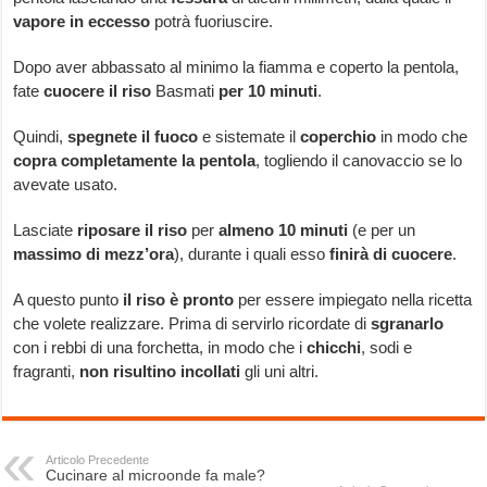
vapore in eccesso
potrà fuoriuscire.
Dopo aver abbassato al minimo la fiamma e coperto la pentola,
fate
cuocere il riso
Basmati
per 10 minuti
.
Quindi,
spegnete il fuoco
e sistemate il
coperchio
in modo che
copra completamente la pentola
, togliendo il canovaccio se lo
avevate usato.
Lasciate
riposare il riso
per
almeno 10 minuti
(e per un
massimo di mezz’ora
), durante i quali esso
finirà di cuocere
.
A questo punto
il riso è pronto
per essere impiegato nella ricetta
che volete realizzare. Prima di servirlo ricordate di
sgranarlo
con i rebbi di una forchetta, in modo che i
chicchi
, sodi e
fragranti,
non risultino incollati
gli uni altri.
Articolo Precedente
Cucinare al microonde fa male?