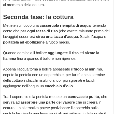
al momento della cottura.
Seconda fase: la cottura
Mettete sul fuoco una
casseruola riempita di acqua
, tenendo
conto che
per ogni tazza di riso
(che avrete misurato prima del
lavaggio) occorrerà
circa una tazza d’acqua
. Salate l’acqua e
portatela ad ebollizione
a fuoco medio.
Quando comincia il bollore
aggiungete il riso
ed
alzate la
fiamma
fino a quando il bollore non riprende.
Appena l’acqua torna a bollire abbassate il
fuoco al minimo
,
coprite la pentola con un coperchio e, per far sì che al termine
della cottura i chicchi risultino ancor più sgranati e lucidi,
aggiungete nell’acqua un
cucchiaio d’olio
.
Tra il coperchio e la pentola mettete un
canovaccio pulito
, che
servirà ad
assorbire una parte del vapore
che si creerà in
cottura . In alternativa potete posizionare il coperchio sulla
pentola lasciando una
fessura
di alcuni millimetri, dalla quale il