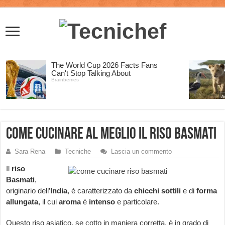
Come cucinare al meglio il riso Basmati
Sara Rena
Tecniche
Lascia un commento
Il
riso
Basmati
,
originario dell’
India
, è caratterizzato da
chicchi sottili
e di
forma
allungata
, il cui
aroma
è
intenso
e particolare.
Questo riso asiatico, se cotto in maniera corretta, è in grado di