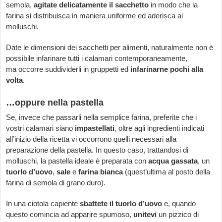
semola,
agitate delicatamente il sacchetto
in modo che la
farina si distribuisca in maniera uniforme ed aderisca ai
molluschi.
Date le dimensioni dei sacchetti per alimenti, naturalmente non è
possibile infarinare tutti i calamari contemporaneamente,
ma occorre suddividerli in gruppetti ed
infarinarne pochi alla
volta
.
…oppure nella pastella
Se, invece che passarli nella semplice farina, preferite che i
vostri calamari siano
impastellati
, oltre agli ingredienti indicati
all’inizio della ricetta vi occorrono quelli necessari alla
preparazione della pastella. In questo caso, trattandosi di
molluschi, la pastella ideale è preparata con
acqua gassata
, un
tuorlo d’uovo
,
sale
e
farina bianca
(quest’ultima al posto della
farina di semola di grano duro).
In una ciotola capiente
sbattete il tuorlo d’uovo
e, quando
questo comincia ad apparire spumoso,
unitevi
un pizzico di