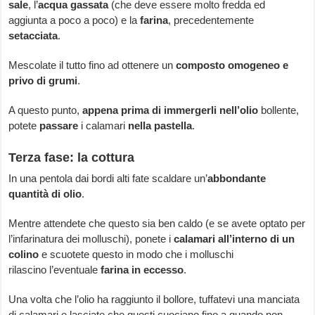
sale
, l’
acqua gassata
(che deve essere molto fredda ed
aggiunta a poco a poco) e la
farina
, precedentemente
setacciata
.
Mescolate il tutto fino ad ottenere un
composto omogeneo e
privo di grumi
.
A questo punto,
appena prima di immergerli nell’olio
bollente,
potete
passare
i calamari
nella pastella
.
Terza fase: la cottura
In una pentola dai bordi alti fate scaldare un’
abbondante
quantità di olio
.
Mentre attendete che questo sia ben caldo (e se avete optato per
l’infarinatura dei molluschi), ponete i
calamari all’interno di un
colino
e scuotete questo in modo che i molluschi
rilascino l’eventuale
farina in eccesso
.
Una volta che l’olio ha raggiunto il bollore, tuffatevi una manciata
di calamari e lasciate che questi cuociano fino a quando non