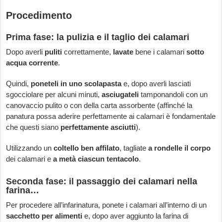
Procedimento
Prima fase: la pulizia e il taglio dei calamari
Dopo averli
puliti
correttamente,
lavate
bene i calamari
sotto
acqua corrente
.
Quindi,
poneteli in uno scolapasta
e, dopo averli lasciati
sgocciolare per alcuni minuti,
asciugateli
tamponandoli con un
canovaccio pulito o con della carta assorbente (affinché la
panatura possa aderire perfettamente ai calamari è fondamentale
che questi siano
perfettamente asciutti
).
Utilizzando un
coltello ben affilato
, tagliate
a rondelle il corpo
dei calamari e
a metà ciascun tentacolo
.
Seconda fase: il passaggio dei calamari nella
farina…
Per procedere all’infarinatura, ponete i calamari all’interno di un
sacchetto per alimenti
e, dopo aver aggiunto la farina di