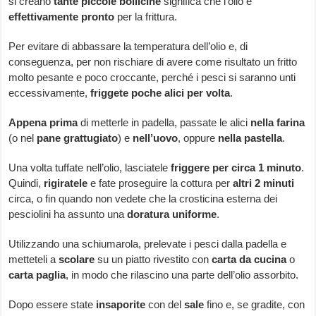
si creano
tante piccole bollicine
significa che l’olio è
effettivamente pronto
per la frittura.
Per evitare di abbassare la temperatura dell’olio e, di
conseguenza, per non rischiare di avere come risultato un fritto
molto pesante e poco croccante, perché i pesci si saranno unti
eccessivamente,
friggete poche alici per volta
.
Appena prima
di metterle in padella, passate le alici
nella farina
(o nel
pane grattugiato
) e
nell’uovo
, oppure
nella pastella
.
Una volta tuffate nell’olio, lasciatele
friggere per circa 1 minuto
.
Quindi,
rigiratele
e fate proseguire la cottura per
altri 2 minuti
circa, o fin quando non vedete che la crosticina esterna dei
pesciolini ha assunto una
doratura uniforme
.
Utilizzando una schiumarola, prelevate i pesci dalla padella e
metteteli a
scolare
su un piatto rivestito con
carta da cucina
o
carta paglia
, in modo che rilascino una parte dell’olio assorbito.
Dopo essere state
insaporite
con del
sale
fino e, se gradite, con