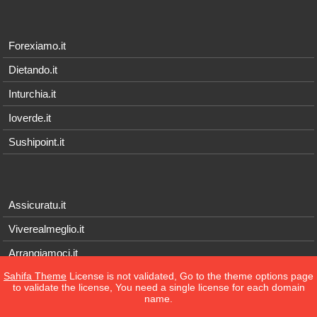
Forexiamo.it
Dietando.it
Inturchia.it
Ioverde.it
Sushipoint.it
Assicuratu.it
Viverealmeglio.it
Arrangiamoci.it
Sahifa Theme
License is not validated, Go to the theme options page
Tecnichef.it
to validate the license, You need a single license for each domain
name.