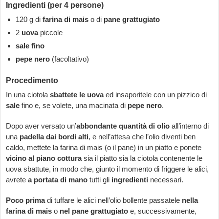
Ingredienti (per 4 persone)
120 g di
farina di mais
o di
pane grattugiato
2
uova
piccole
sale fino
pepe nero
(facoltativo)
Procedimento
In una ciotola
sbattete le uova
ed insaporitele con un pizzico di
sale
fino e, se volete, una macinata di
pepe nero
.
Dopo aver versato un’
abbondante quantità di olio
all’interno di
una
padella dai bordi alti
, e nell’attesa che l’olio diventi ben
caldo, mettete la farina di mais (o il pane) in un piatto e ponete
vicino al piano cottura
sia il piatto sia la ciotola contenente le
uova sbattute, in modo che, giunto il momento di friggere le alici,
avrete
a portata di mano
tutti gli
ingredienti
necessari.
Poco prima
di tuffare le alici nell’olio bollente passatele
nella
farina di mais
o
nel pane grattugiato
e, successivamente,