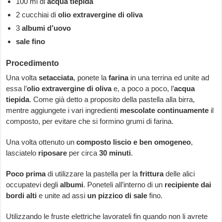
100 ml di
acqua tiepida
2 cucchiai di
olio extravergine di oliva
3
albumi d’uovo
sale fino
Procedimento
Una volta
setacciata
, ponete la
farina
in una terrina ed unite ad
essa l’
olio extravergine di oliva
e, a poco a poco, l’
acqua
tiepida
. Come già detto a proposito della pastella alla birra,
mentre aggiungete i vari ingredienti
mescolate continuamente
il
composto, per evitare che si formino grumi di farina.
Una volta ottenuto un
composto liscio e ben omogeneo
,
lasciatelo
riposare
per circa
30 minuti
.
Poco prima
di utilizzare la pastella per la
frittura
delle alici
occupatevi degli
albumi
. Poneteli all’interno di un
recipiente dai
bordi alti
e unite ad assi
un pizzico di sale
fino.
Utilizzando le fruste elettriche lavorateli fin quando non li avrete