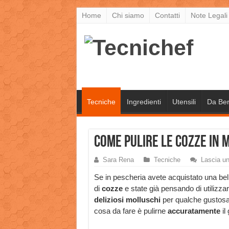
Home
Chi siamo
Contatti
Note Legali
Tecniche
Ingredienti
Utensili
Da Be
Come pulire le cozze in 
Sara Rena
Tecniche
Lascia u
Se in pescheria avete acquistato una bell
di
cozze
e state già pensando di utilizzar
deliziosi molluschi
per qualche gustosa
cosa da fare è pulirne
accuratamente
il