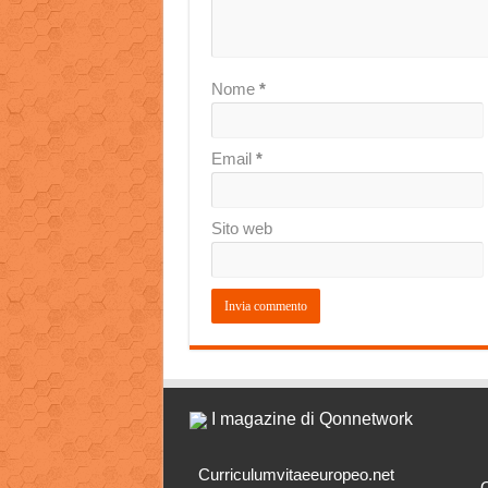
Nome
*
Email
*
Sito web
I magazine di Qonnetwork
Curriculumvitaeeuropeo.net
O