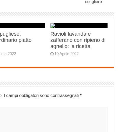
scegliere
 pugliese:
Ravioli lavanda e
rdinario piatto
zafferano con ripieno di
o
agnello: la ricetta
prile 2022
19 Aprile 2022
o.
I campi obbligatori sono contrassegnati
*