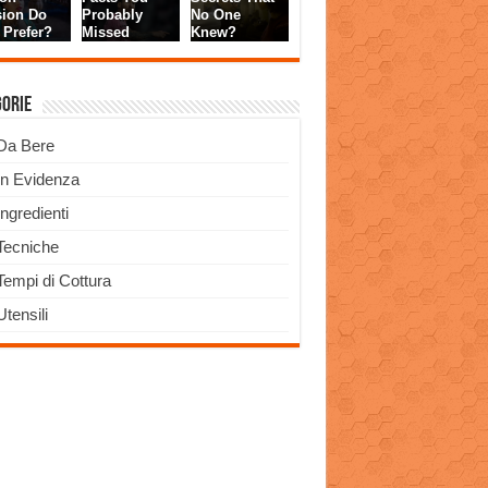
gorie
Da Bere
In Evidenza
Ingredienti
Tecniche
Tempi di Cottura
Utensili