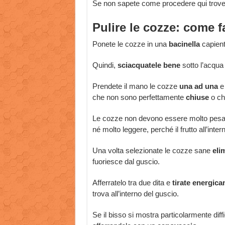
Se non sapete come procedere qui trovere
Pulire le cozze: come 
Ponete le cozze in una
bacinella
capient
Quindi,
sciacquatele bene
sotto l’acqua
Prendete il mano le cozze
una ad una
e 
che non sono perfettamente
chiuse
o ch
Le cozze non devono essere molto pesan
né molto leggere, perché il frutto all’int
Una volta selezionate le cozze sane
eli
fuoriesce dal guscio.
Afferratelo tra due dita e
tirate energic
trova all’interno del guscio.
Se il bisso si mostra particolarmente diffi