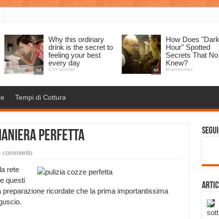
re
Tempi di Cottura
Segui
maniera perfetta
n commento
a rete
e questi
Artic
 preparazione ricordate che la prima importantissima
 guscio.
sott