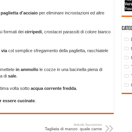
paglietta d’acciaio
per eliminare incrostazioni ed altre
Cate
i formati dei
cirripedi
, crostacei parassiti di colore bianco
 via
col semplice sfregamento della paglietta, raschiatele
 mettete
in ammollo
le cozze in una bacinella piena di
a di
sale
.
ltima volta sotto
acqua corrente fredda
.
r essere cucinate
.
Articolo Successivo
Tagliata di manzo: quale carne