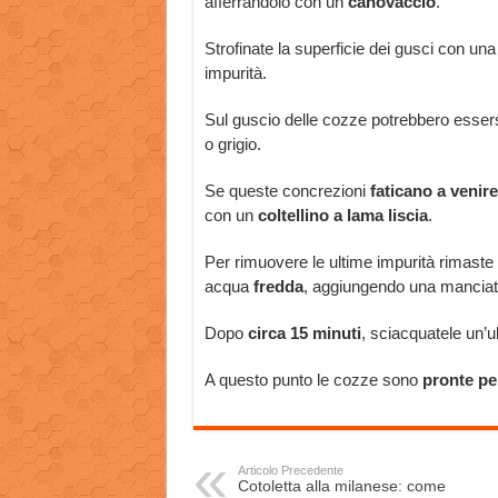
afferrandolo con un
canovaccio
.
Strofinate la superficie dei gusci con una
impurità.
Sul guscio delle cozze potrebbero essers
o grigio.
Se queste concrezioni
faticano a venire
con un
coltellino a lama liscia
.
Per rimuovere le ultime impurità rimaste
acqua
fredda
, aggiungendo una manciat
Dopo
circa 15 minuti
, sciacquatele un’u
A questo punto le cozze sono
pronte pe
Articolo Precedente
Cotoletta alla milanese: come