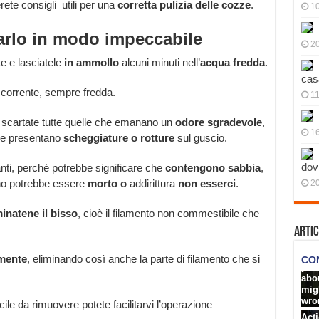
te consigli utili per una
corretta pulizia delle cozze
.
10
farlo in modo impeccabile
20
e e lasciatele
in ammollo
alcuni minuti nell’
acqua fredda
.
cas
 corrente, sempre fredda.
11
scartate tutte quelle che emanano un
odore sgradevole
,
1
e presentano
scheggiature o rotture
sul guscio.
dov
ti, perché potrebbe significare che
contengono sabbia
,
erno potrebbe essere
morto o
addirittura
non esserci
.
20
minatene il bisso
, cioè il filamento non commestibile che
Artic
amente
, eliminando così anche la parte di filamento che si
cile da rimuovere potete facilitarvi l’operazione