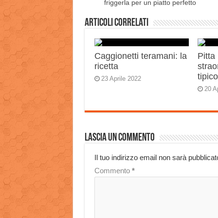
friggerla per un piatto perfetto
Articoli correlati
Caggionetti teramani: la
Pitta
ricetta
strao
tipic
23 Aprile 2022
20 A
Lascia un commento
Il tuo indirizzo email non sarà pubblicat
Commento
*