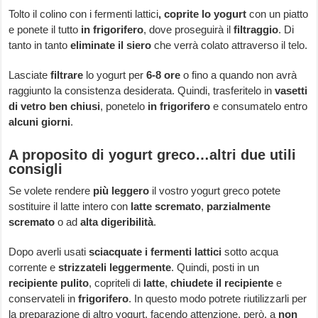
Tolto il colino con i fermenti lattici
, coprite lo yogurt
con un piatto
e ponete il tutto
in frigorifero
, dove proseguirà il
filtraggio
. Di
tanto in tanto
eliminate il siero
che verrà colato attraverso il telo.
Lasciate
filtrare
lo yogurt per
6-8 ore
o fino a quando non avrà
raggiunto la consistenza desiderata. Quindi, trasferitelo in
vasetti
di vetro ben chiusi
, ponetelo
in frigorifero
e consumatelo entro
alcuni giorni
.
A proposito di yogurt greco…altri due utili
consigli
Se volete rendere
più leggero
il vostro yogurt greco potete
sostituire il latte intero con
latte scremato
,
parzialmente
scremato
o ad
alta digeribilità
.
Dopo averli usati
sciacquate i fermenti lattici
sotto acqua
corrente e
strizzateli leggermente
. Quindi, posti in un
recipiente pulito
, copriteli di
latte
,
chiudete il recipiente
e
conservateli in
frigorifero
. In questo modo potrete riutilizzarli per
la preparazione di altro yogurt, facendo attenzione, però, a
non