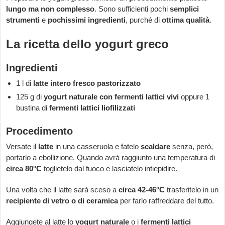
lungo ma non complesso
. Sono sufficienti pochi
semplici
strumenti
e
pochissimi ingredienti
, purché di
ottima qualità
.
La ricetta dello yogurt greco
Ingredienti
1 l di
latte intero fresco pastorizzato
125 g di
yogurt naturale con fermenti lattici vivi
oppure 1
bustina di
fermenti lattici liofilizzati
Procedimento
Versate il
latte
in una casseruola e fatelo
scaldare
senza, però,
portarlo a ebollizione. Quando avrà raggiunto una temperatura di
circa 80°C
toglietelo dal fuoco e lasciatelo intiepidire.
Una volta che il latte sarà sceso a
circa 42-46°C
trasferitelo in un
recipiente di vetro o di ceramica
per farlo raffreddare del tutto.
Aggiungete al latte lo
yogurt naturale
o i
fermenti lattici