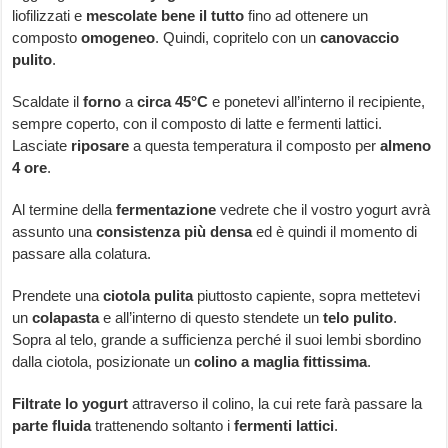
liofilizzati e
mescolate bene il tutto
fino ad ottenere un
composto
omogeneo
. Quindi, copritelo con un
canovaccio
pulito
.
Scaldate il
forno
a
circa 45°C
e ponetevi all’interno il recipiente,
sempre coperto, con il composto di latte e fermenti lattici.
Lasciate
riposare
a questa temperatura il composto per
almeno
4 ore
.
Al termine della
fermentazione
vedrete che il vostro yogurt avrà
assunto una
consistenza
più densa
ed è quindi il momento di
passare alla colatura.
Prendete una
ciotola pulita
piuttosto capiente, sopra mettetevi
un
colapasta
e all’interno di questo stendete un
telo pulito
.
Sopra al telo, grande a sufficienza perché il suoi lembi sbordino
dalla ciotola, posizionate un
colino a maglia fittissima
.
Filtrate lo yogurt
attraverso il colino, la cui rete farà passare la
parte fluida
trattenendo soltanto i
fermenti lattici
.