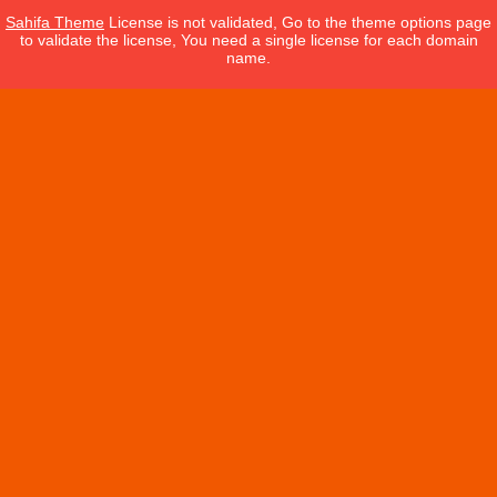
Sahifa Theme
License is not validated, Go to the theme options page
to validate the license, You need a single license for each domain
name.
Categorie
Da Bere
In Evidenza
Ingredienti
Tecniche
Tempi di Cottura
Utensili