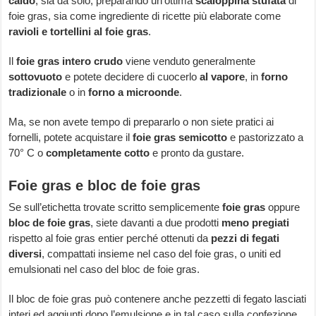
caldo
, sia da solo, preparando un’ottima
scaloppina stufata
di
foie gras, sia come ingrediente di ricette più elaborate come
ravioli e tortellini al foie gras
.
Il
foie gras intero crudo
viene venduto generalmente
sottovuoto
e potete decidere di cuocerlo
al vapore
, in
forno
tradizionale
o in
forno a microonde
.
Ma, se non avete tempo di prepararlo o non siete pratici ai
fornelli, potete acquistare il
foie gras semicotto
e pastorizzato a
70° C o
completamente cotto
e pronto da gustare.
Foie gras e bloc de foie gras
Se sull’etichetta trovate scritto semplicemente
foie gras
oppure
bloc de foie gras
, siete davanti a due prodotti
meno pregiati
rispetto al foie gras entier perché ottenuti da
pezzi di fegati
diversi
, compattati insieme nel caso del foie gras, o uniti ed
emulsionati nel caso del bloc de foie gras.
Il bloc de foie gras può contenere anche pezzetti di fegato lasciati
interi ed aggiunti dopo l’emulsione e in tal caso sulla confezione