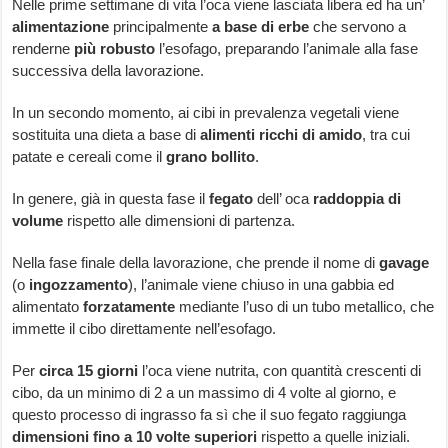
Nelle prime settimane di vita l’oca viene lasciata libera ed ha un’
alimentazione
principalmente
a base di erbe
che servono a
renderne
più robusto
l’esofago, preparando l’animale alla fase
successiva della lavorazione.
In un secondo momento, ai cibi in prevalenza vegetali viene
sostituita una dieta a base di
alimenti ricchi di amido
, tra cui
patate e cereali come il
grano bollito
.
In genere, già in questa fase il
fegato
dell’ oca
raddoppia di
volume
rispetto alle dimensioni di partenza.
Nella fase finale della lavorazione, che prende il nome di
gavage
(o
ingozzamento
), l’animale viene chiuso in una gabbia ed
alimentato
forzatamente
mediante l’uso di un tubo metallico, che
immette il cibo direttamente nell’esofago.
Per
circa 15 giorni
l’oca viene nutrita, con quantità crescenti di
cibo, da un minimo di 2 a un massimo di 4 volte al giorno, e
questo processo di ingrasso fa sì che il suo fegato raggiunga
dimensioni fino a 10 volte superiori
rispetto a quelle iniziali.