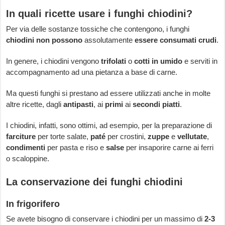
In quali ricette usare i funghi chiodini?
Per via delle sostanze tossiche che contengono, i funghi
chiodini non possono
assolutamente
essere consumati crudi
.
In genere, i chiodini vengono
trifolati
o
cotti in umido
e serviti in
accompagnamento ad una pietanza a base di carne.
Ma questi funghi si prestano ad essere utilizzati anche in molte
altre ricette, dagli
antipasti
, ai
primi
ai
secondi
piatti
.
I chiodini, infatti, sono ottimi, ad esempio, per la preparazione di
farciture
per torte salate,
paté
per crostini,
zuppe
e
vellutate
,
condimenti
per pasta e riso e
salse
per insaporire carne ai ferri
o scaloppine.
La conservazione dei funghi chiodini
In frigorifero
Se avete bisogno di conservare i chiodini per un massimo di
2-3