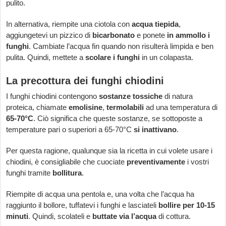
pulito.
In alternativa, riempite una ciotola con
acqua tiepida
,
aggiungetevi un pizzico di
bicarbonato
e ponete
in ammollo i
funghi
. Cambiate l’acqua fin quando non risulterà limpida e ben
pulita. Quindi, mettete a
scolare i funghi
in un colapasta.
La precottura dei funghi chiodini
I funghi chiodini contengono
sostanze tossiche
di natura
proteica, chiamate
emolisine
,
termolabili
ad una temperatura di
65-70°C
. Ciò significa che queste sostanze, se sottoposte a
temperature pari o superiori a 65-70°C
si inattivano
.
Per questa ragione, qualunque sia la ricetta in cui volete usare i
chiodini, è consigliabile che cuociate
preventivamente
i vostri
funghi tramite
bollitura
.
Riempite di acqua una pentola e, una volta che l’acqua ha
raggiunto il bollore, tuffatevi i funghi e lasciateli
bollire per 10-15
minuti
. Quindi, scolateli e
buttate via l’acqua
di cottura.