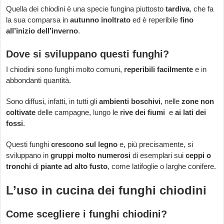
Quella dei chiodini è una specie fungina piuttosto
tardiva
, che fa
la sua comparsa in
autunno inoltrato
ed è reperibile
fino
all’inizio dell’inverno
.
Dove si sviluppano questi funghi?
I chiodini sono funghi molto comuni,
reperibili facilmente
e in
abbondanti quantità.
Sono diffusi, infatti, in tutti gli
ambienti boschivi
, nelle
zone non
coltivate
delle campagne, lungo le
rive dei fiumi
e
ai lati dei
fossi
.
Questi funghi
crescono sul legno
e, più precisamente, si
sviluppano in
gruppi molto numerosi
di esemplari sui
ceppi o
tronchi
di
piante ad alto fusto
, come latifoglie o larghe conifere.
L’uso in cucina dei funghi chiodini
Come scegliere i funghi chiodini?