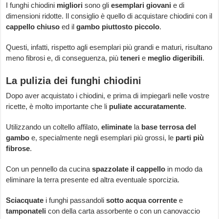
I funghi chiodini
migliori
sono gli
esemplari giovani
e di
dimensioni ridotte. Il consiglio è quello di acquistare chiodini con il
cappello chiuso
ed il
gambo piuttosto piccolo
.
Questi, infatti, rispetto agli esemplari più grandi e maturi, risultano
meno fibrosi e, di conseguenza, più
teneri
e
meglio digeribili
.
La pulizia dei funghi chiodini
Dopo aver acquistato i chiodini, e prima di impiegarli nelle vostre
ricette, è molto importante che li
puliate accuratamente
.
Utilizzando un coltello affilato,
eliminate
la
base terrosa del
gambo
e, specialmente negli esemplari più grossi, le
parti più
fibrose
.
Con un pennello da cucina
spazzolate il cappello
in modo da
eliminare la terra presente ed altra eventuale sporcizia.
Sciacquate
i funghi passandoli
sotto acqua corrente
e
tamponateli
con della carta assorbente o con un canovaccio