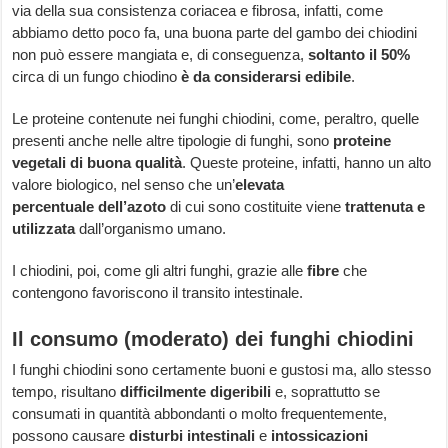
via della sua consistenza coriacea e fibrosa, infatti, come
abbiamo detto poco fa, una buona parte del gambo dei chiodini
non può essere mangiata e, di conseguenza,
soltanto il 50%
circa di un fungo chiodino
è da considerarsi edibile
.
Le proteine contenute nei funghi chiodini, come, peraltro, quelle
presenti anche nelle altre tipologie di funghi, sono
proteine
vegetali di buona qualità
. Queste proteine, infatti, hanno un alto
valore biologico, nel senso che un’
elevata
percentuale dell’azoto
di cui sono costituite viene
trattenuta e
utilizzata
dall’organismo umano.
I chiodini, poi, come gli altri funghi, grazie alle
fibre
che
contengono favoriscono il transito intestinale.
Il consumo (moderato) dei funghi chiodini
I funghi chiodini sono certamente buoni e gustosi ma, allo stesso
tempo, risultano
difficilmente digeribili
e, soprattutto se
consumati in quantità abbondanti o molto frequentemente,
possono causare
disturbi intestinali
e
intossicazioni