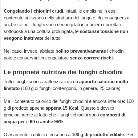
Congelando i chiodini crudi
, infatti, le emolisine in essi
contenute si fissano nella struttura del fungo e, di conseguenza,
anche se poi i funghi sono decongelati in maniera corretta e
sottoposti a una cottura prolungata, le
sostanze tossiche non
vengono inattivate
del tutto.
Nel caso, invece, abbiate
bollito preventivamente
i chiodini
potete conservarli in congelatore
senza correre rischi
.
Le proprietà nutritive dei funghi chiodini
Tutti i funghi sono caratterizzati da un
apporto calorico molto
limitato
(100 g di funghi contengono, in genere, 25 calorie).
Ma il contenuto calorico dei funghi chiodini è ancora inferiore: 100
g di prodotto appena
appena 15 Kcal
. Questo è dovuto
principalmente al fatto che i funghi chiodini sono
composti di
acqua per il 90 o anche 95%
.
Ovviamente, i dati si riferiscono a
100 g di prodotto edibile
. Per