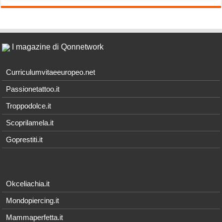
I magazine di Qonnetwork
Curriculumvitaeeuropeo.net
Passionetattoo.it
Troppodolce.it
Scoprilamela.it
Goprestiti.it
Okceliachia.it
Mondopiercing.it
Mammaperfetta.it