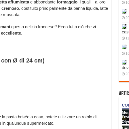
tta affumicata
e abbondante
formaggio
, i quali – a loro
10
 cremoso
, costituito principalmente da panna liquida, latte
ce moscata.
20
 mani
questa delizia francese? Ecco tutto ciò che vi
cas
 eccellente
.
11
1
a con Ø di 24 cm)
dov
20
Artic
la pasta brisée a casa, potete utilizzare un rotolo di
ile in qualunque supermercato.