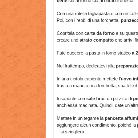
bene
sia al fondo sia ai bordi di questa.
Con una rotella tagliapasta o con un colte
Poi, con i rebbi di una forchetta,
punzecc
Copritela con
carta da forno
e su questa
creare uno
strato compatto
che arrivi fi
Fate cuocere la pasta in forno statico
a 
Nel frattempo, dedicatevi alla
preparazio
In una ciotola capiente mettete l’
uovo in
frusta a mano o una forchetta, sbattete il
Insaporite con
sale fino
, un pizzico di
pe
anch’essa macinata. Quindi, date un’alt
Mettete in un tegame la
pancetta affumi
aggiungere alcun condimento, poiché la pa
– si scioglierà.