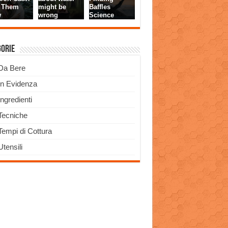
gorie
Da Bere
In Evidenza
Ingredienti
Tecniche
Tempi di Cottura
Utensili