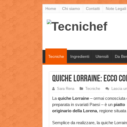
Home
Chi siamo
Contatti
Note Legali
Tecniche
Ingredienti
Utensili
Da Be
Quiche Lorraine: ecco c
Sara Rena
Tecniche
Lascia u
La
quiche Lorraine
– ormai conosciuta 
preparata in svariati Paesi – è un
piatto
originario della Lorena
, regione situata
Semplice da realizzare, la quiche Lorrai