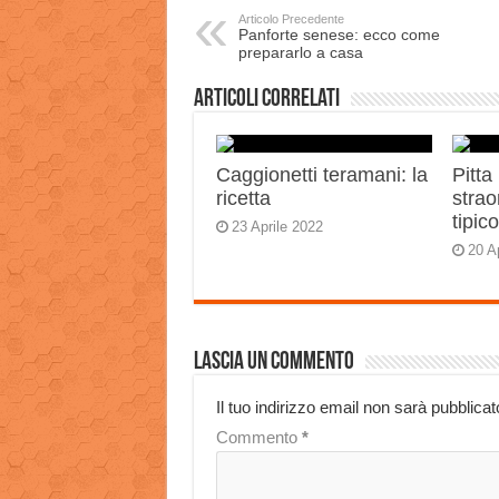
Articolo Precedente
Panforte senese: ecco come
prepararlo a casa
Articoli correlati
Caggionetti teramani: la
Pitta
ricetta
strao
tipic
23 Aprile 2022
20 A
Lascia un commento
Il tuo indirizzo email non sarà pubblicat
Commento
*