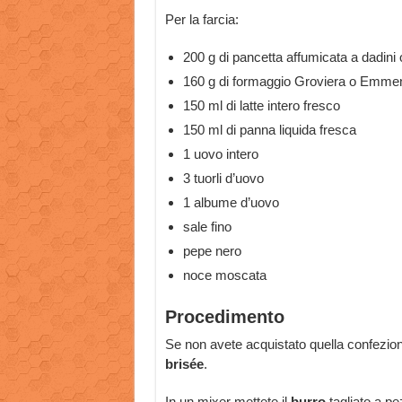
Per la farcia:
200 g di pancetta affumicata a dadini o
160 g di formaggio Groviera o Emmen
150 ml di latte intero fresco
150 ml di panna liquida fresca
1 uovo intero
3 tuorli d’uovo
1 albume d’uovo
sale fino
pepe nero
noce moscata
Procedimento
Se non avete acquistato quella confezio
brisée
.
In un mixer mettete il
burro
tagliato a pez