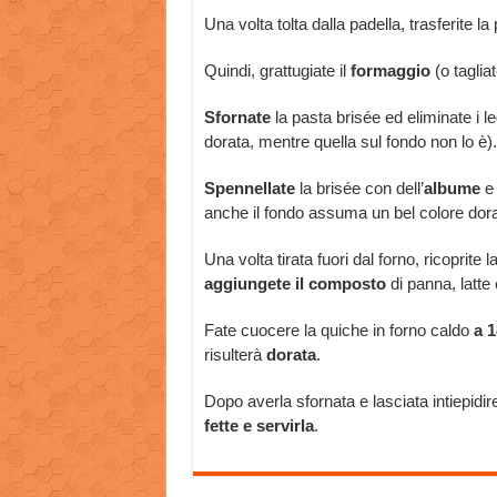
Una volta tolta dalla padella, trasferite l
Quindi, grattugiate il
formaggio
(o tagliat
Sfornate
la pasta brisée ed eliminate i l
dorata, mentre quella sul fondo non lo è).
Spennellate
la brisée con dell’
albume
e
anche il fondo assuma un bel colore dora
Una volta tirata fuori dal forno, ricoprite 
aggiungete il composto
di panna, latte
Fate cuocere la quiche in forno caldo
a 1
risulterà
dorata
.
Dopo averla sfornata e lasciata intiepidir
fette e servirla
.