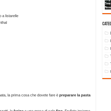
 a listarelle
thal
Cate
nata, la prima cosa che dovete fare è
preparare la pasta
zetti, la
farina
e una presa di sale
fino
. Frullate insieme