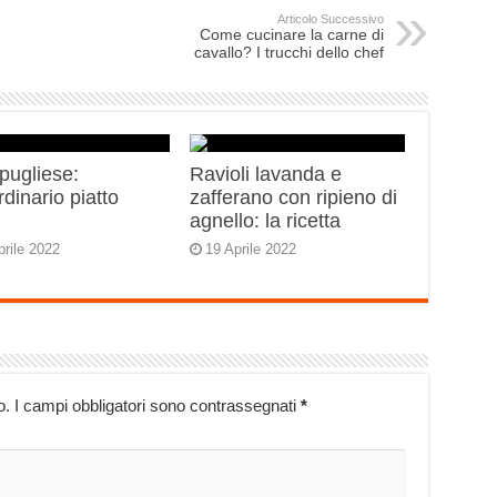
Articolo Successivo
Come cucinare la carne di
cavallo? I trucchi dello chef
 pugliese:
Ravioli lavanda e
rdinario piatto
zafferano con ripieno di
o
agnello: la ricetta
prile 2022
19 Aprile 2022
o.
I campi obbligatori sono contrassegnati
*