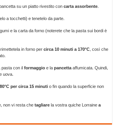
a pancetta su un piatto rivestito con
carta assorbente
.
elo a tocchetti) e tenetelo da parte.
egumi e la carta da forno (noterete che la pasta sui bordi è
 rimettetela in forno per
circa 10 minuti a 170°C
, così che
to.
la pasta con il
formaggio
e la
pancetta
affumicata. Quindi,
 e uova.
80°C per circa 15 minuti
o fin quando la superficie non
e, non vi resta che
tagliare
la vostra quiche Lorraine
a