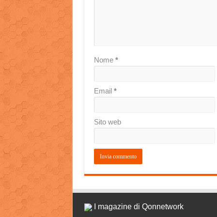
Nome
*
Email
*
Sito web
I magazine di Qonnetwork