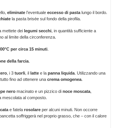
llo,
eliminate
l’eventuale
eccesso di pasta
lungo il bordo.
hiate
la pasta brisée sul fondo della pirofila.
 mettete dei
legumi secchi
, in quantità sufficiente a
no al limite della circonferenza.
200°C per circa 15 minuti
.
ne della farcia
.
tero
, i 3
tuorli
, il
latte
e la
panna liquida
. Utilizzando una
 tutto fino ad ottenere una
crema omogenea
.
pe nero
macinato e un pizzico di
noce moscata
,
ra mescolata al composto.
cata
e fatela
rosolare
per alcuni minuti. Non occorre
ncetta soffriggerà nel proprio grasso, che – con il calore