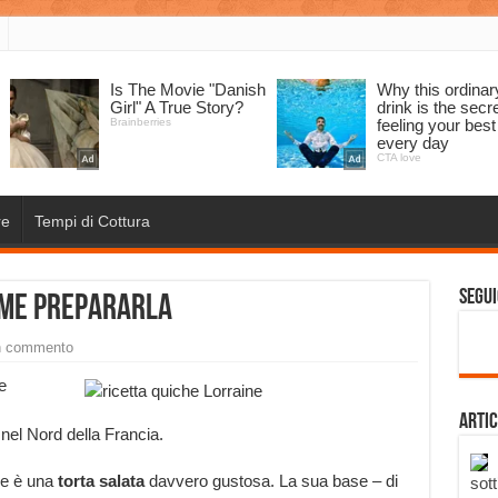
re
Tempi di Cottura
Segui
ome prepararla
n commento
e
Artic
 nel Nord della Francia.
ne è una
torta salata
davvero gustosa. La sua base – di
sott