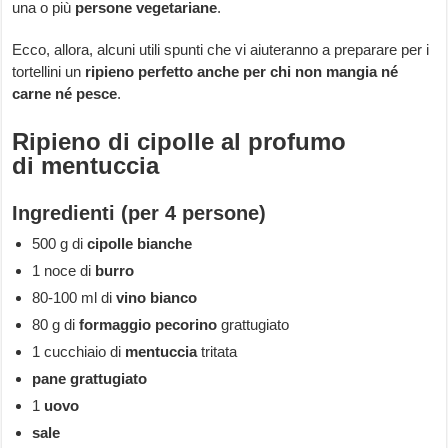
una o più
persone vegetariane
.
Ecco, allora, alcuni utili spunti che vi aiuteranno a preparare per i
tortellini un
ripieno perfetto anche per chi non mangia né
carne né pesce
.
Ripieno di cipolle al profumo
di mentuccia
Ingredienti (per 4 persone)
500 g di
cipolle bianche
1 noce di
burro
80-100 ml di
vino bianco
80 g di
formaggio pecorino
grattugiato
1 cucchiaio di
mentuccia
tritata
pane grattugiato
1
uovo
sale