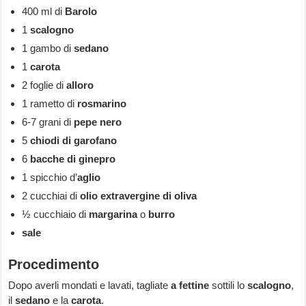
400 ml di
Barolo
1
scalogno
1 gambo di
sedano
1
carota
2 foglie di
alloro
1 rametto di
rosmarino
6-7 grani di
pepe nero
5
chiodi di garofano
6
bacche di ginepro
1 spicchio d’
aglio
2 cucchiai di
olio extravergine di oliva
½ cucchiaio di
margarina
o
burro
sale
Procedimento
Dopo averli mondati e lavati, tagliate
a fettine
sottili lo
scalogno
,
il
sedano
e la
carota
.