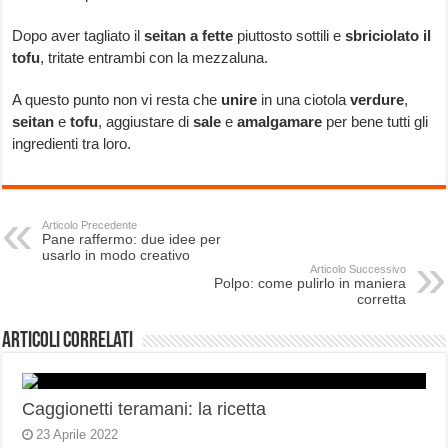
Dopo aver tagliato il
seitan a fette
piuttosto sottili e
sbriciolato il
tofu
, tritate entrambi con la mezzaluna.
A questo punto non vi resta che
unire
in una ciotola
verdure
,
seitan
e
tofu
, aggiustare di
sale
e
amalgamare
per bene tutti gli
ingredienti tra loro.
Articolo Precedente
Pane raffermo: due idee per
usarlo in modo creativo
Articolo Successivo
Polpo: come pulirlo in maniera
corretta
Articoli correlati
Caggionetti teramani: la ricetta
23 Aprile 2022