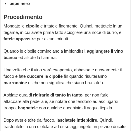
pepe nero
Procedimento
Mondate le
cipolle
e tritatele finemente. Quindi, mettetele in un
tegame, in cui avete prima fatto sciogliere una noce di burro, e
fatele appassire
per alcuni minuti.
Quando le cipolle cominciano a imbiondirsi,
aggiungete il vino
bianco
ed alzate la fiamma.
Una volta che il vino sarà evaporato, abbassate nuovamente il
fuoco e fate
cuocere le cipolle
fin quando risulteranno
marroncine
(il che non significa che siano bruciate!).
Abbiate cura di
rigirarle di tanto in tanto
, per non farle
attaccare alla padella e, se notate che tendono ad asciugarsi
troppo,
bagnatele
con qualche cucchiaio di acqua tiepida.
Dopo averle tolte dal fuoco,
lasciatele intiepidire
. Quindi,
trasferitele in una ciotola e ad esse aggiungete un pizzico di
sale
,