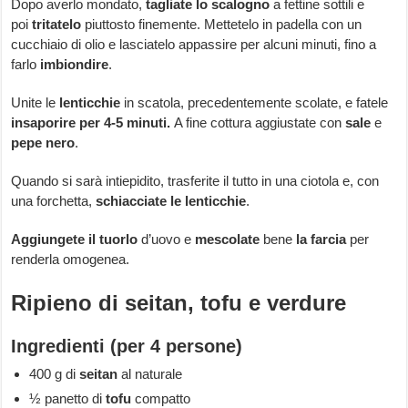
Dopo averlo mondato,
tagliate lo scalogno
a fettine sottili e
poi
tritatelo
piuttosto finemente. Mettetelo in padella con un
cucchiaio di olio e lasciatelo appassire per alcuni minuti, fino a
farlo
imbiondire
.
Unite le
lenticchie
in scatola, precedentemente scolate, e fatele
insaporire per 4-5 minuti.
A fine cottura aggiustate con
sale
e
pepe nero
.
Quando si sarà intiepidito, trasferite il tutto in una ciotola e, con
una forchetta,
schiacciate le lenticchie
.
Aggiungete il tuorlo
d’uovo e
mescolate
bene
la farcia
per
renderla omogenea.
Ripieno di seitan, tofu e verdure
Ingredienti (per 4 persone)
400 g di
seitan
al naturale
½ panetto di
tofu
compatto