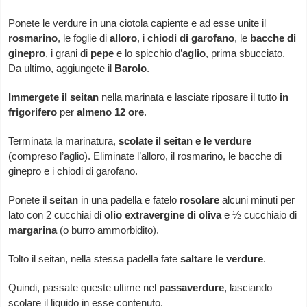
Ponete le verdure in una ciotola capiente e ad esse unite il
rosmarino
, le foglie di
alloro
, i
chiodi di garofano
, le
bacche di
ginepro
, i grani di
pepe
e lo spicchio d’
aglio
, prima sbucciato.
Da ultimo, aggiungete il
Barolo
.
Immergete il seitan
nella marinata e lasciate riposare il tutto
in
frigorifero
per
almeno 12 ore
.
Terminata la marinatura,
scolate il seitan e le verdure
(compreso l’aglio). Eliminate l’alloro, il rosmarino, le bacche di
ginepro e i chiodi di garofano.
Ponete il
seitan
in una padella e fatelo
rosolare
alcuni minuti per
lato con 2 cucchiai di
olio extravergine di oliva
e ½ cucchiaio di
margarina
(o burro ammorbidito).
Tolto il seitan, nella stessa padella fate
saltare le verdure
.
Quindi, passate queste ultime nel
passaverdure
, lasciando
scolare il liquido in esse contenuto.