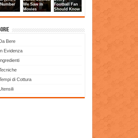
gorie
Da Bere
In Evidenza
Ingredienti
Tecniche
Tempi di Cottura
Utensili