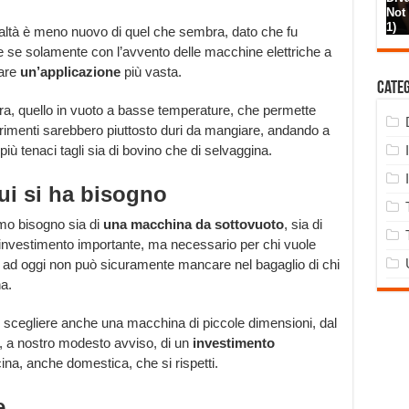
realtà è meno nuovo di quel che sembra, dato che fu
he se solamente con l’avvento delle macchine elettriche a
vare
un’applicazione
più vasta.
Cate
ra, quello in vuoto a basse temperature, che permette
trimenti sarebbero piuttosto duri da mangiare, andando a
 più tenaci tagli sia di bovino che di selvaggina.
ui si ha bisogno
mo bisogno sia di
una macchina da sottovuoto
, sia di
investimento importante, ma necessario per chi vuole
e ad oggi non può sicuramente mancare nel bagaglio di chi
a.
 scegliere anche una macchina di piccole dimensioni, dal
ta, a nostro modesto avviso, di un
investimento
na, anche domestica, che si rispetti.
e