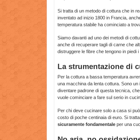
Si tratta di un metodo di cottura che in 
inventato ad inizio 1800 in Francia, anc
temperatura stabile ha cominciato a tro
Siamo davanti ad uno dei metodi di cottu
anche di recuperare tagli di carne che al
distruggere le fibre che tengono in piedi i
La strumentazione di c
Per la cottura a bassa temperatura avre
una macchina da lenta cottura. Sono un 
diventare padrone di questa tecnica, ch
vuole cominciare a fare sul serio in cucin
Per chi deve cucinare solo a casa si può
costo di poche centinaia di euro. Si trat
sicuramente fondamentale
per una cuci
No aria, no ossidazion