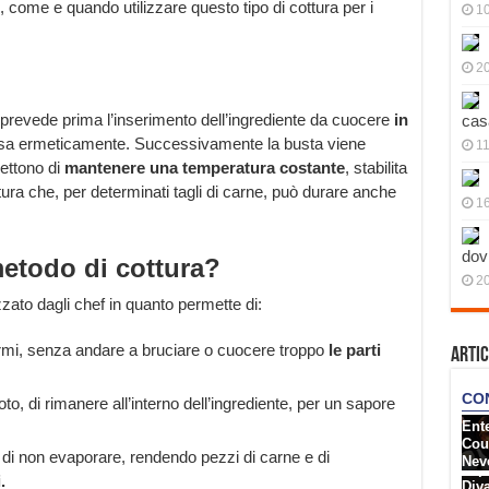
 come e quando utilizzare questo tipo di cottura per i
10
20
prevede prima l’inserimento dell’ingrediente da cuocere
in
cas
sa ermeticamente. Successivamente la busta viene
11
mettono di
mantenere una temperatura costante
, stabilita
ura che, per determinati tagli di carne, può durare anche
1
dov
etodo di cottura?
20
ato dagli chef in quanto permette di:
rmi, senza andare a bruciare o cuocere troppo
le parti
Artic
to, di rimanere all’interno dell’ingrediente, per un sapore
di non evaporare, rendendo pezzi di carne e di
.