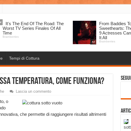
re
Tempi di Cottura
Segui
ssa Temperatura, come funziona?
che
Lascia un commento
to, o
ndo
Artic
innovativa, che permette di raggiungere risultati altrimenti
sott