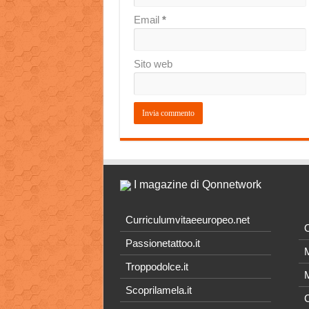
Email
*
Sito web
I magazine di Qonnetwork
Curriculumvitaeeuropeo.net
O
Passionetattoo.it
M
Troppodolce.it
M
Scoprilamela.it
C