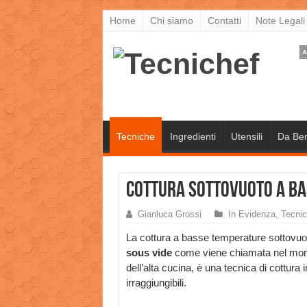
Home
Chi siamo
Contatti
Note Legali
Tecniche
Ingredienti
Utensili
Da Be
Cottura sottovuoto a Ba
Gianluca Grossi
In Evidenza
,
Tecni
La cottura a basse temperature sottovuo
sous vide
come viene chiamata nel mo
dell’alta cucina, è una tecnica di cottura 
irraggiungibili.