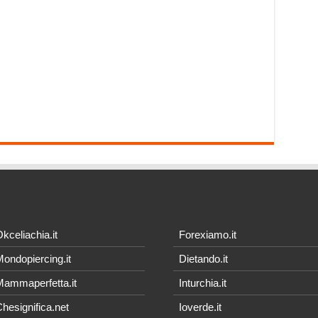
kceliachia.it
Forexiamo.it
ondopiercing.it
Dietando.it
ammaperfetta.it
Inturchia.it
hesignifica.net
Ioverde.it