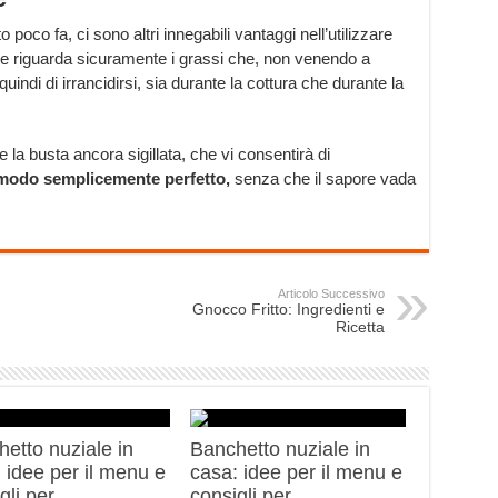
 poco fa, ci sono altri innegabili vantaggi nell’utilizzare
nte riguarda sicuramente i grassi che, non venendo a
quindi di irrancidirsi, sia durante la cottura che durante la
te la busta ancora sigillata, che vi consentirà di
 modo semplicemente perfetto,
senza che il sapore vada
Articolo Successivo
Gnocco Fritto: Ingredienti e
Ricetta
etto nuziale in
Banchetto nuziale in
 idee per il menu e
casa: idee per il menu e
gli per
consigli per