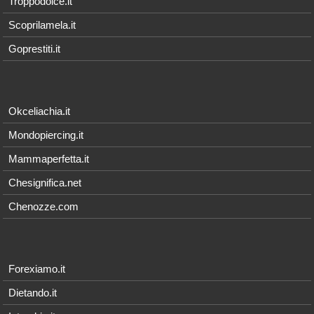
Troppodolce.it
Scoprilamela.it
Goprestiti.it
Okceliachia.it
Mondopiercing.it
Mammaperfetta.it
Chesignifica.net
Chenozze.com
Forexiamo.it
Dietando.it