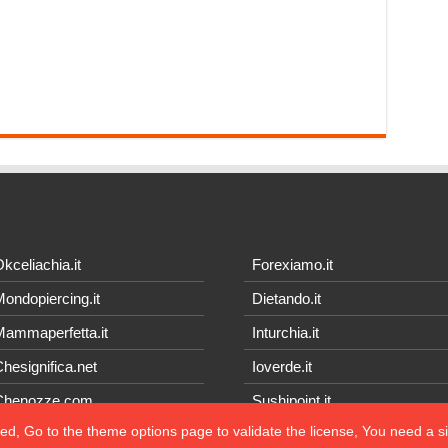
kceliachia.it
Forexiamo.it
ondopiercing.it
Dietando.it
ammaperfetta.it
Inturchia.it
hesignifica.net
Ioverde.it
Chenozze.com
Sushipoint.it
ted, Go to the theme options page to validate the license, You need a 