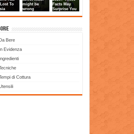
gorie
Da Bere
In Evidenza
Ingredienti
Tecniche
Tempi di Cottura
Utensili