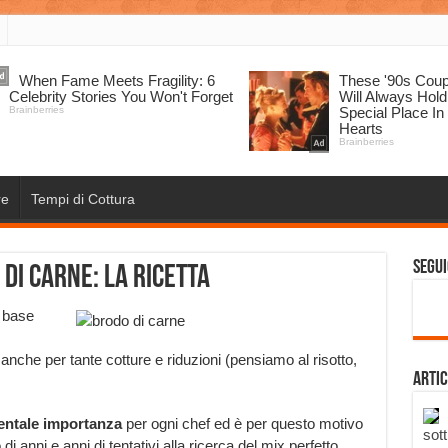
re
Tempi di Cottura
Segui
di carne: la ricetta
i base
anche per tante cotture e riduzioni (pensiamo al risotto,
Artic
ntale importanza
per ogni chef ed è per questo motivo
sott
di anni e anni di tentativi alla ricerca del mix perfetto.