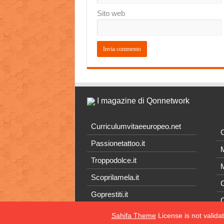
Sito web
I magazine di Qonnetwork
Curriculumvitaeeuropeo.net
O
Passionetattoo.it
M
Troppodolce.it
M
Scoprilamela.it
C
Goprestiti.it
Sahifa Theme
License is not valida