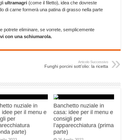
gli
ultramagri
(come il filetto), idea che dovreste
rodo di carne formerà una patina di grasso nella parte
he potrete eliminare, se vorrete, semplicemente
ovi con una schiumarola.
Articolo Successivo
Funghi porcini sott’olio: la ricetta
etto nuziale in
Banchetto nuziale in
 idee per il menu e
casa: idee per il menu e
gli per
consigli per
arecchiatura
l’apparecchiatura (prima
onda parte)
parte)
prile 2022
26 Aprile 2022