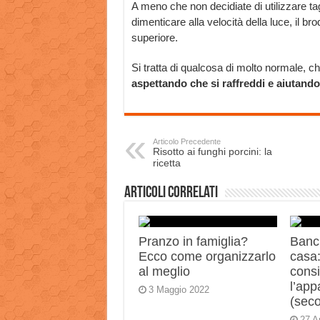
A meno che non decidiate di utilizzare ta
dimenticare alla velocità della luce, il b
superiore.
Si tratta di qualcosa di molto normale, c
aspettando che si raffreddi e aiutand
Articolo Precedente
Risotto ai funghi porcini: la
ricetta
Articoli correlati
Pranzo in famiglia?
Banch
Ecco come organizzarlo
casa:
al meglio
consi
l’app
3 Maggio 2022
(sec
27 A