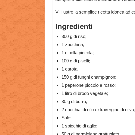
Vi illustro la semplice ricetta idonea ad
Ingredienti
300 g di riso;
1 zucchina;
1 cipolla piccola;
100 g di piselli;
1 carota;
150 g di funghi champignon;
1 peperone piccolo e rosso;
1 litro di brodo vegetale;
30 g di burro;
2 cucchiai di olio extravergine di oliva
Sale;
1 spicchio di aglio;
50 g di parmigiano grattugiato.