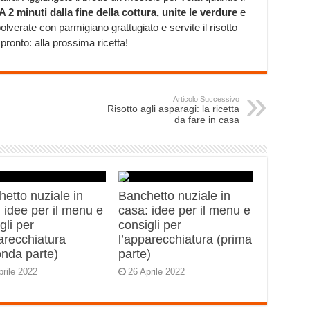
A 2 minuti dalla fine della cottura, unite le verdure
e
lverate con parmigiano grattugiato e servite il risotto
pronto: alla prossima ricetta!
Articolo Successivo
Risotto agli asparagi: la ricetta
da fare in casa
etto nuziale in
Banchetto nuziale in
 idee per il menu e
casa: idee per il menu e
gli per
consigli per
arecchiatura
l’apparecchiatura (prima
onda parte)
parte)
prile 2022
26 Aprile 2022