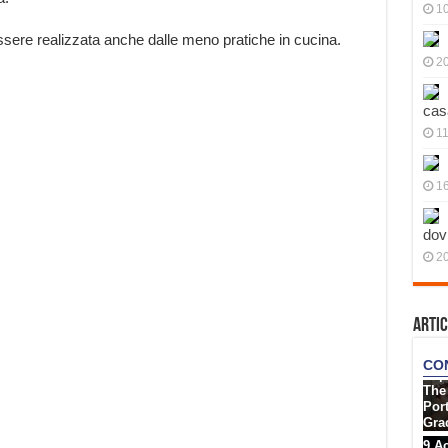
10
 essere realizzata anche dalle meno pratiche in cucina.
20
cas
11
1
dov
20
Artic
;