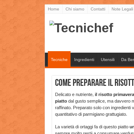
Home
Chi siamo
Contatti
Note Legali
Tecniche
Ingredienti
Utensili
Da Be
Come preparare il risott
Delicato e nutriente,
il risotto primaver
piatto
dal gusto semplice, ma davvero m
raffinato. Preparato solo con ingredienti 
quantitativo di parmigiano grattugiato.
La varietà di ortaggi fa di questo piatto
un
sempre molto restii a consumare verdur