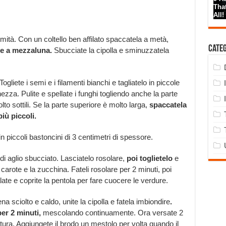
mità. Con un coltello ben affilato spaccatela a metà,
Cate
ate a mezzaluna.
Sbucciate la cipolla e sminuzzatela
liete i semi e i filamenti bianchi e tagliatelo in piccole
ghezza. Pulite e spellate i funghi togliendo anche la parte
olto sottili. Se la parte superiore è molto larga,
spaccatela
iù piccoli.
in piccoli bastoncini di 3 centimetri di spessore.
 di aglio sbucciato. Lasciatelo rosolare,
poi toglietelo
e
le carote e la zucchina. Fateli rosolare per 2 minuti, poi
ate e coprite la pentola per fare cuocere le verdure.
na sciolto e caldo, unite la cipolla e fatela imbiondire
.
per 2 minuti,
mescolando continuamente. Ora versate 2
ttura. Aggiungete il brodo un mestolo per volta quando il