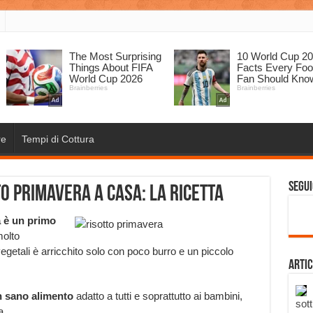
re
Tempi di Cottura
Segui
o primavera a casa: la ricetta
a è un primo
olto
vegetali è arricchito solo con poco burro e un piccolo
Artic
 sano alimento
adatto a tutti e soprattutto ai bambini,
sott
a.