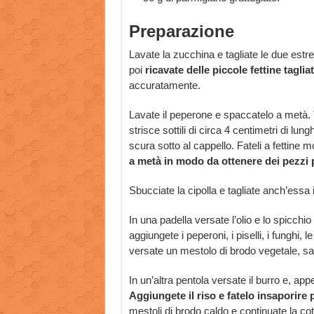
Preparazione
Lavate la zucchina e tagliate le due estre
poi
ricavate delle piccole fettine tagli
accuratamente.
Lavate il peperone e spaccatelo a metà. Tog
strisce sottili di circa 4 centimetri di lun
scura sotto al cappello. Fateli a fettine m
a metà in modo da ottenere dei pezzi p
Sbucciate la cipolla e tagliate anch’essa 
In una padella versate l’olio e lo spicchio
aggiungete i peperoni, i piselli, i funghi, 
versate un mestolo di brodo vegetale, sal
In un’altra pentola versate il burro e, appe
Aggiungete il riso e fatelo insaporire 
mestoli di brodo caldo e continuate la co