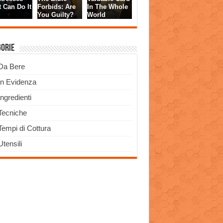
gorie
Da Bere
In Evidenza
Ingredienti
Tecniche
Tempi di Cottura
Utensili