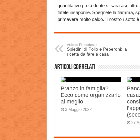
quantitativo precedente si sarà asciutto.
fatele insaporire. Spegnete la fiamma, spo
primavera molto caldo. Il nostro risotto è 
Articolo Precedente
Spiedini di Pollo e Peperoni: la
ricetta da fare a casa
Articoli correlati
Pranzo in famiglia?
Banch
Ecco come organizzarlo
casa:
al meglio
consi
l’app
3 Maggio 2022
(sec
27 A