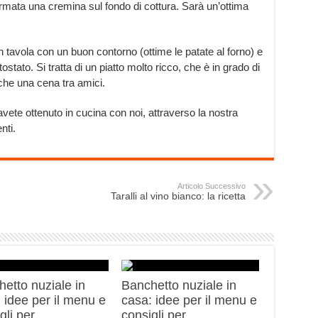
ormata una cremina sul fondo di cottura. Sarà un’ottima
n tavola con un buon contorno (ottime le patate al forno) e
tato. Si tratta di un piatto molto ricco, che è in grado di
che una cena tra amici.
 avete ottenuto in cucina con noi, attraverso la nostra
nti.
Articolo Successivo
Taralli al vino bianco: la ricetta
etto nuziale in
Banchetto nuziale in
 idee per il menu e
casa: idee per il menu e
gli per
consigli per