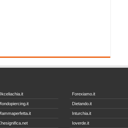
kceliachia.it
Forexiamo.it
ondopiercing.it
Dietando.it
ammaperfetta.it
Inturchia.it
hesignifica.net
Ioverde.it