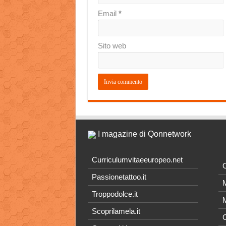
Email
*
Sito web
I magazine di Qonnetwork
Curriculumvitaeeuropeo.net
O
Passionetattoo.it
M
Troppodolce.it
M
Scoprilamela.it
C