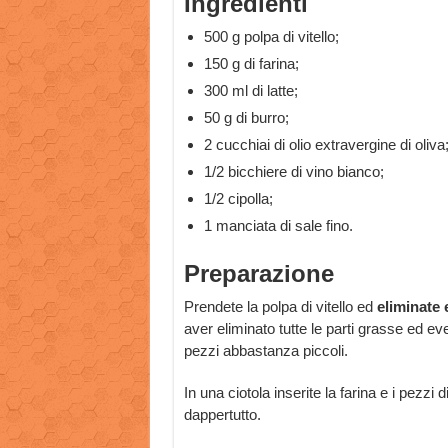
Ingredienti
500 g polpa di vitello;
150 g di farina;
300 ml di latte;
50 g di burro;
2 cucchiai di olio extravergine di oliva
1/2 bicchiere di vino bianco;
1/2 cipolla;
1 manciata di sale fino.
Preparazione
Prendete la polpa di vitello ed
eliminate 
aver eliminato tutte le parti grasse ed even
pezzi abbastanza piccoli.
In una ciotola inserite la farina e i pezzi 
dappertutto.