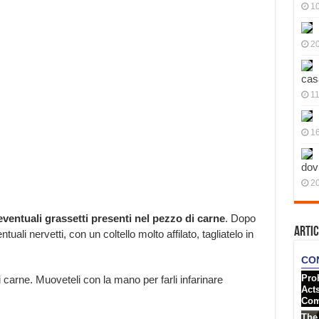
10
20
cas
11
;
1
dov
20
eventuali grassetti presenti nel pezzo di carne
. Dopo
Artic
tuali nervetti, con un coltello molto affilato, tagliatelo in
di carne. Muoveteli con la mano per farli infarinare