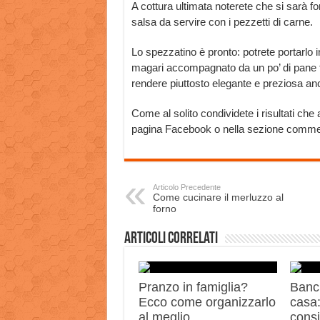
A cottura ultimata noterete che si sarà f
salsa da servire con i pezzetti di carne.
Lo spezzatino è pronto: potrete portarlo i
magari accompagnato da un po’ di pane tos
rendere piuttosto elegante e preziosa an
Come al solito condividete i risultati che
pagina Facebook o nella sezione comme
Articolo Precedente
Come cucinare il merluzzo al
forno
Articoli correlati
Pranzo in famiglia?
Banch
Ecco come organizzarlo
casa:
al meglio
consi