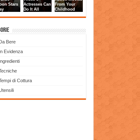
gorie
Da Bere
In Evidenza
Ingredienti
Tecniche
Tempi di Cottura
Utensili