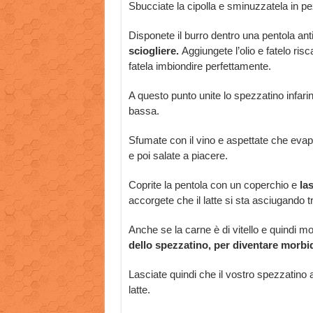
Sbucciate la cipolla e sminuzzatela in pez
Disponete il burro dentro una pentola ant
sciogliere.
Aggiungete l’olio e fatelo ris
fatela imbiondire perfettamente.
A questo punto unite lo spezzatino infari
bassa.
Sfumate con il vino e aspettate che evapor
e poi salate a piacere.
Coprite la pentola con un coperchio e
la
accorgete che il latte si sta asciugando
Anche se la carne è di vitello e quindi m
dello spezzatino, per diventare morbi
Lasciate quindi che il vostro spezzatino 
latte.