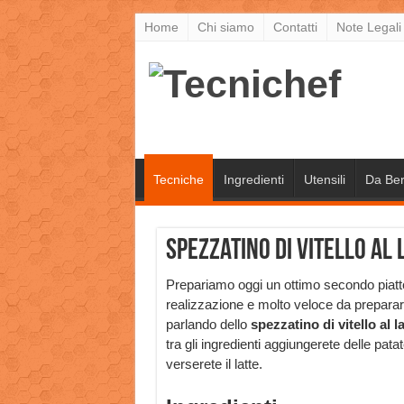
Home
Chi siamo
Contatti
Note Legali
Tecniche
Ingredienti
Utensili
Da Be
Spezzatino di vitello al 
Prepariamo oggi un ottimo secondo piatt
realizzazione e molto veloce da prepara
parlando dello
spezzatino di vitello al l
tra gli ingredienti aggiungerete delle pat
verserete il latte.