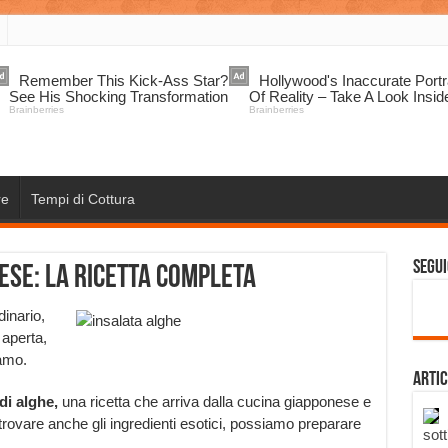
re
Tempi di Cottura
Segui
ese: la ricetta completa
inario,
 aperta,
iamo.
Artic
di alghe,
una ricetta che arriva dalla cucina giapponese e
 trovare anche gli ingredienti esotici, possiamo preparare
sott