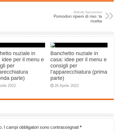
Articolo Successivo
Pomodori ripieni di riso: la
ricetta
etto nuziale in
Banchetto nuziale in
 idee per il menu e
casa: idee per il menu e
gli per
consigli per
arecchiatura
l’apparecchiatura (prima
onda parte)
parte)
prile 2022
26 Aprile 2022
o.
I campi obbligatori sono contrassegnati
*