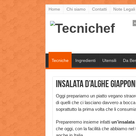
Home
Chi siamo
Contatti
Note Legali
Tecniche
Ingredienti
Utensili
Da Be
Insalata d’alghe giappon
Oggi prepariamo un piatto vegano straord
di quelli che ci lasciano davvero a bocca
soprattutto la prima volta che li consum
Prepareremo insieme infatti
un’insalata 
che oggi, con la facilità che abbiamo nel
anche in Italia.