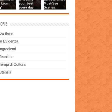
gorie
Da Bere
In Evidenza
Ingredienti
Tecniche
Tempi di Cottura
Utensili