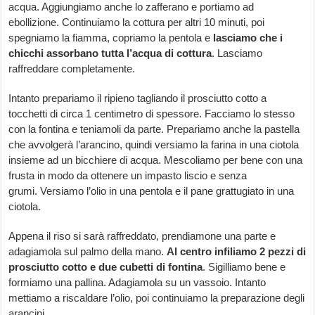
acqua. Aggiungiamo anche lo zafferano e portiamo ad
ebollizione. Continuiamo la cottura per altri 10 minuti, poi
spegniamo la fiamma, copriamo la pentola e
lasciamo che i
chicchi assorbano tutta l’acqua di cottura
. Lasciamo
raffreddare completamente.
Intanto prepariamo il ripieno tagliando il prosciutto cotto a
tocchetti di circa 1 centimetro di spessore. Facciamo lo stesso
con la fontina e teniamoli da parte. Prepariamo anche la pastella
che avvolgerà l’arancino, quindi versiamo la farina in una ciotola
insieme ad un bicchiere di acqua. Mescoliamo per bene con una
frusta in modo da ottenere un impasto liscio e senza
grumi. Versiamo l’olio in una pentola e il pane grattugiato in una
ciotola.
Appena il riso si sarà raffreddato, prendiamone una parte e
adagiamola sul palmo della mano.
Al centro infiliamo 2 pezzi di
prosciutto cotto e due cubetti di fontina
. Sigilliamo bene e
formiamo una pallina. Adagiamola su un vassoio. Intanto
mettiamo a riscaldare l’olio, poi continuiamo la preparazione degli
arancini.