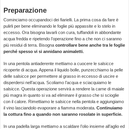
Preparazione
Cominciamo occupandoci dei fiarielli. La prima cosa da fare è
pulirli per bene eliminando le foglie più appassite e lo stelo in
eccesso. Ora bisogna lavarli con cura, tuffandoli in abbondante
acqua fredda e ripetendo l’operazione fino a che non ci saranno
più residui di terra. Bisogna
controllare bene anche tra le foglie
perché spesso vi si annidano animaletti.
In una pentola antiaderente mettiamo a cuocere le salsicce
ricoperte di acqua. Appena il liquido bolle, punzecchiamo la pelle
delle salsicce per permettere al grasso in eccesso di uscire e
disperdersi nell’acqua. Scoliamo l’acqua e sciacquiamo le
salsicce. Questa operazione servirà a rendere la carne di maiale
più magra in quanto si va ad eliminare il grasso che si scioglie
con il calore. Rimettiamo le salsicce nella pentola e aggiungiamo
il vino lasciandolo evaporare a fiamma moderata.
Continuiamo
la cottura fino a quando non saranno rosolate in superficie.
In una padella larga mettiamo a scaldare l’olio insieme all’aglio ed