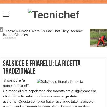
Salsicce e friarelli: la ricetta
tradizionale
“A sasicc’ e’ ‘a
mort r’ ‘o friariell”.
Un modo di dire napoletano che tradotto sta a significare che
i
friarielli e le salsicce devono essere gustate
assieme.
Questa semplice frase racchiude tutto il senso di
questo squisito secondo piatto, dove il connubio tra due