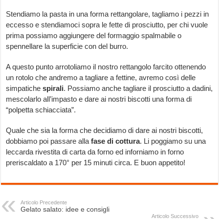
Stendiamo la pasta in una forma rettangolare, tagliamo i pezzi in
eccesso e stendiamoci sopra le fette di prosciutto, per chi vuole
prima possiamo aggiungere del formaggio spalmabile o
spennellare la superficie con del burro.
A questo punto arrotoliamo il nostro rettangolo farcito ottenendo
un rotolo che andremo a tagliare a fettine, avremo così delle
simpatiche
spirali
. Possiamo anche tagliare il prosciutto a dadini,
mescolarlo all’impasto e dare ai nostri biscotti una forma di
“polpetta schiacciata”.
Quale che sia la forma che decidiamo di dare ai nostri biscotti,
dobbiamo poi passare alla
fase di cottura
. Li poggiamo su una
leccarda rivestita di carta da forno ed inforniamo in forno
preriscaldato a 170° per 15 minuti circa. E buon appetito!
Articolo Precedente
Gelato salato: idee e consigli
Articolo Successivo