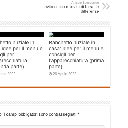
Articolo Successivo
Lievito secco e lievito di birra: le
differenze
etto nuziale in
Banchetto nuziale in
 idee per il menu e
casa: idee per il menu e
gli per
consigli per
arecchiatura
l’apparecchiatura (prima
onda parte)
parte)
prile 2022
26 Aprile 2022
o.
I campi obbligatori sono contrassegnati
*