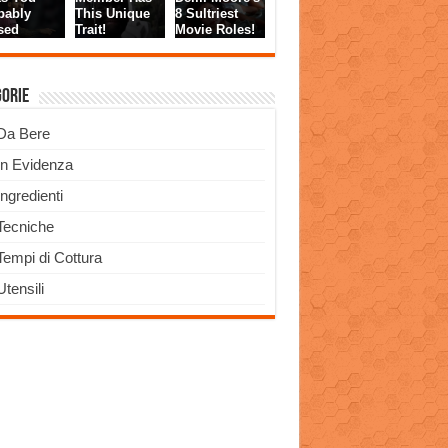
gorie
Da Bere
In Evidenza
Ingredienti
Tecniche
Tempi di Cottura
Utensili