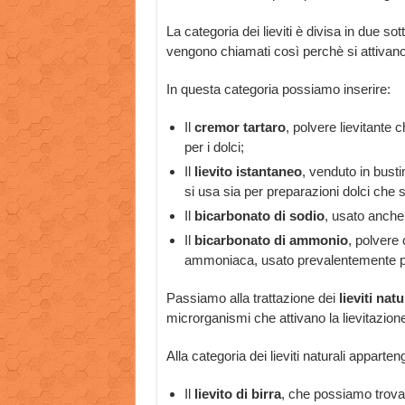
La categoria dei lieviti è divisa in due sotto
vengono chiamati così perchè si attivan
In questa categoria possiamo inserire:
Il
cremor tartaro
, polvere lievitante 
per i dolci;
Il
lievito istantaneo
, venduto in bust
si usa sia per preparazioni dolci che s
Il
bicarbonato di sodio
, usato anche
Il
bicarbonato di ammonio
, polvere 
ammoniaca, usato prevalentemente per
Passiamo alla trattazione dei
lieviti natu
microrganismi che attivano la lievitazio
Alla categoria dei lieviti naturali apparte
Il
lievito di birra
, che possiamo trova