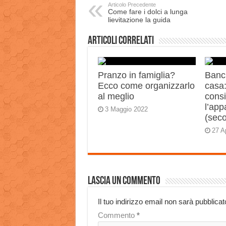
Articolo Precedente
Come fare i dolci a lunga
lievitazione la guida
Articoli correlati
Pranzo in famiglia?
Banch
Ecco come organizzarlo
casa:
al meglio
consi
l’app
3 Maggio 2022
(sec
27 A
Lascia un commento
Il tuo indirizzo email non sarà pubblicat
Commento
*