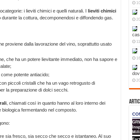
10
categorie: i lieviti chimici e quelli naturali. I
lieviti chimici
o durante la cottura, decomponendosi e diffondendo gas.
20
cas
11
che proviene dalla lavorazione del vino, soprattutto usato
1
ine, che ha un potere lievitante immediato, non ha sapore e
alate;
dov
 come potente antiacido;
20
con piccoli cristalli che ha un vago retrogusto di
 la preparazione di dolci secchi.
Artic
rali
, chiamati così in quanto hanno al loro interno dei
ne biologica fermentando nel composto.
ngono:
re sia fresco, sia secco che secco e istantaneo. Al suo