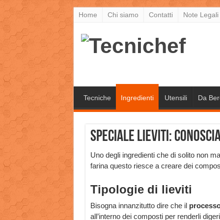
Home
Chi siamo
Contatti
Note Legali
Tecniche
Ingredienti
Utensili
Da Ber
Speciale lieviti: conosci
Uno degli ingredienti che di solito non man
farina questo riesce a creare dei compost
Tipologie di lieviti
Bisogna innanzitutto dire che il
processo 
all’interno dei composti per renderli diger