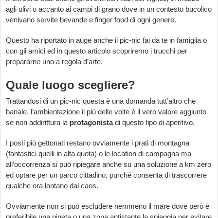
agli ulivi o accanto ai campi di grano dove in un contesto bucolico
venivano servite bevande e finger food di ogni genere.
Questo ha riportato in auge anche il pic-nic fai da te in famiglia o
con gli amici ed in questo articolo scopriremo i trucchi per
prepararne uno a regola d’arte.
Quale luogo scegliere?
Trattandosi di un pic-nic questa è una domanda tutt’altro che
banale, l’ambientazione il più delle volte è il vero valore aggiunto
se non addirittura la
protagonista
di questo tipo di aperitivo.
I posti più gettonati restano ovviamente i prati di montagna
(fantastici quelli in alta quota) o le location di campagna ma
all’occorrenza si può ripiegare anche su una soluzione a km zero
ed optare per un parco cittadino, purché consenta di trascorrere
qualche ora lontano dal caos.
Ovviamente non si può escludere nemmeno il mare dove però è
preferibile una pineta o una zona antistante la spiaggia per evitare