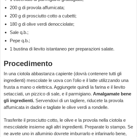
200 g di provola affumicata;
200 g di prosciutto cotto a cubetti;
180 g di olive verdi denocciolate;
Sale q.b.;
Pepe q.b.;
1 bustina di lievito istantaneo per preparazioni salate.
Procedimento
In una ciotola abbastanza capiente (dovrà contenere tutti gli
ingredienti) mescolate le uova con l’olio e il latte utilizzando una
frusta a mano o elettrica. Aggiungete quindi la farina e il lievito
setacciati, un pizzico di sale, e il parmigiano.
Amalgamate bene
gli ingredienti.
Servendovi di un tagliere, riducete la provola
affumicata in dadini e tagliate le olive verdi a rondelle.
Trasferite il prosciutto cotto, le olive e la provola nella ciotola e
mescolatele insieme agli altri ingredienti. Preparate lo stampo. Se
ne avete uno in alluminio dovrete imburrarlo e infarinarlo bene,