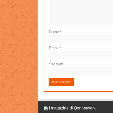
Nome
*
Email
*
Sito web
I magazine di Qonnetwork