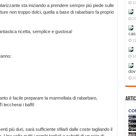
10
olarizzante sta iniziando a prendere sempre più piede sulle
fetture non troppo dolci, quella a base di rabarbaro fa proprio
20
ntastica ricetta, semplice e gustosa!
cas
11
ranno:
1
dov
20
anto è facile preparare la marmellata di rabarbaro,
Artic
 leccherai i baffi!
enti più duri, sarà sufficiente sfilarli dalle coste tagliando il
. Una volta puliti i gambi tagliali a cubetti di un paio di