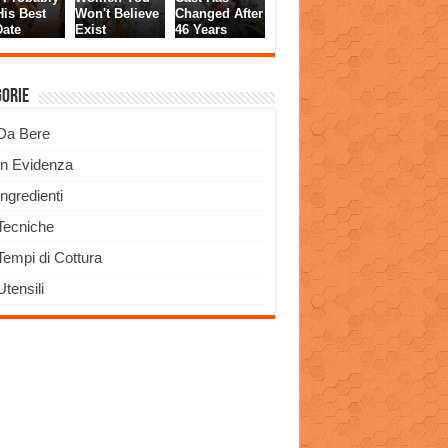
gorie
Da Bere
In Evidenza
Ingredienti
Tecniche
Tempi di Cottura
Utensili