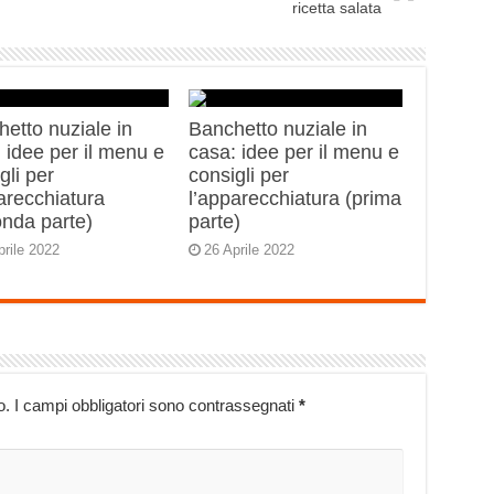
ricetta salata
etto nuziale in
Banchetto nuziale in
 idee per il menu e
casa: idee per il menu e
gli per
consigli per
arecchiatura
l’apparecchiatura (prima
onda parte)
parte)
prile 2022
26 Aprile 2022
o.
I campi obbligatori sono contrassegnati
*