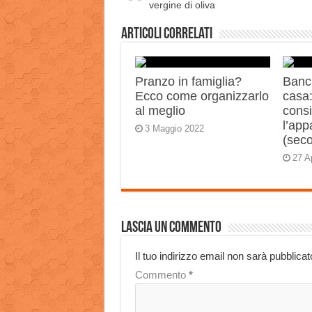
vergine di oliva
Articoli correlati
Pranzo in famiglia?
Banch
Ecco come organizzarlo
casa:
al meglio
consi
l’app
3 Maggio 2022
(sec
27 A
Lascia un commento
Il tuo indirizzo email non sarà pubblicat
Commento
*