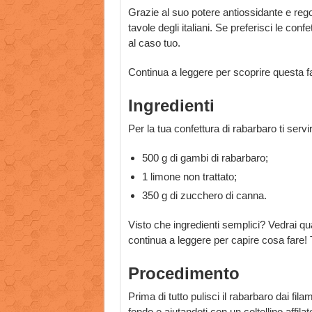
Grazie al suo potere antiossidante e reg
tavole degli italiani. Se preferisci le con
al caso tuo.
Continua a leggere per scoprire questa fa
Ingredienti
Per la tua confettura di rabarbaro ti servi
500 g di gambi di rabarbaro;
1 limone non trattato;
350 g di zucchero di canna.
Visto che ingredienti semplici? Vedrai qu
continua a leggere per capire cosa fare! Ti
Procedimento
Prima di tutto pulisci il rabarbaro dai filam
fondo e aiutandoti con un coltellino affilato