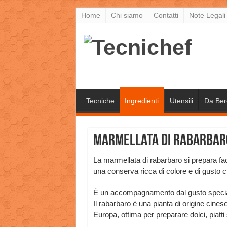
Home
Chi siamo
Contatti
Note Legali
Tecniche
Ingredienti
Utensili
Da Ber
Marmellata di rabarbaro
La marmellata di rabarbaro si prepara faci
una conserva ricca di colore e di gusto c
È un accompagnamento dal gusto speciale p
Il rabarbaro è una pianta di origine cine
Europa, ottima per preparare dolci, piatti s