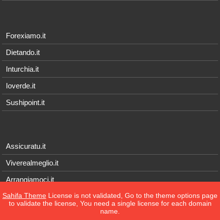
Forexiamo.it
Dietando.it
Inturchia.it
Ioverde.it
Sushipoint.it
Assicuratu.it
Viverealmeglio.it
Arrangiamoci.it
Sahifa Theme
License is not validated, Go to the theme options page
Tecnichef.it
to validate the license, You need a single license for each domain
name.