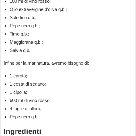
100 ml di vino rosso;
Olio extravergine d’oliva q.b.;
Sale fino q.b.;
Pepe nero q.b.;
Timo q.b.;
Maggiorana q.b.;
Salvia q.b.
Infine per la marinatura, avremo bisogno di:
1 carota;
1 costa di sedano;
1 cipolla;
600 ml di vino rosso;
4 foglie di alloro;
Pepe nero q.b.
Ingredienti