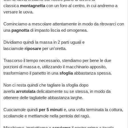
classica
montagnetta
con un foro al centro, in cui andremo a
versare le uova.
Cominciamo a mescolare attentamente in modo da ritrovarci con
una
pagnotta
di impasto liscia ed omogenea.
Dividiamo quindi la massa in 2 parti uguali e
lasciamole
riposare
per un’oretta.
Trascorso il tempo necessario, stendiamo per bene le due
porzioni di massa e, utilizzando il macchinario apposito,
trasformiamo il panetto in una
sfoglia
abbastanza spessa.
Non ci resta quindi che tagliare la sfoglia dopo
averla
arrotolata
delicatamente su se stessa, in modo da
ottenere delle tagliatelle abbastanza larghe.
Cuociamole quindi
per 5 minuti
e, una volta terminata la cottura,
scoliamole e mettiamole nella pentola del ragù.
Mischiamo, impiattiamo e
serviamo
il nostro primo a tavola.