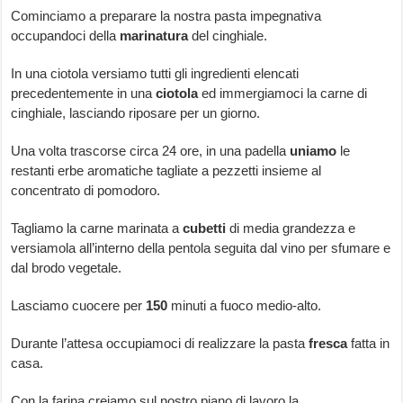
Cominciamo a preparare la nostra pasta impegnativa
occupandoci della
marinatura
del cinghiale.
In una ciotola versiamo tutti gli ingredienti elencati
precedentemente in una
ciotola
ed immergiamoci la carne di
cinghiale, lasciando riposare per un giorno.
Una volta trascorse circa 24 ore, in una padella
uniamo
le
restanti erbe aromatiche tagliate a pezzetti insieme al
concentrato di pomodoro.
Tagliamo la carne marinata a
cubetti
di media grandezza e
versiamola all’interno della pentola seguita dal vino per sfumare e
dal brodo vegetale.
Lasciamo cuocere per
150
minuti a fuoco medio-alto.
Durante l’attesa occupiamoci di realizzare la pasta
fresca
fatta in
casa.
Con la farina creiamo sul nostro piano di lavoro la