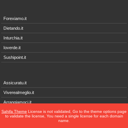
Forexiamo.it
Dietando.it
Inturchia.it
Ioverde.it
Sushipoint.it
Assicuratu.it
Viverealmeglio.it
Arrangiamoci.it
Sahifa Theme
License is not validated, Go to the theme options page
Tecnichef.it
to validate the license, You need a single license for each domain
name.