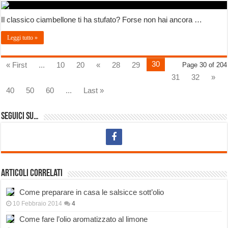
Il classico ciambellone ti ha stufato? Forse non hai ancora …
Leggi tutto »
30
« First
...
10
20
«
28
29
Page 30 of 204
31
32
»
40
50
60
...
Last »
Seguici su…
Articoli correlati
Come preparare in casa le salsicce sott’olio
10 Febbraio 2014
4
Come fare l’olio aromatizzato al limone