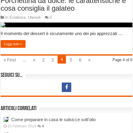
Forchettina da dolce: le caratteristiche e
cosa consiglia il galateo
In Evidenza
,
Utensili
0
Il momento del dessert è sicuramente uno dei più apprezzati …
Leggi tutto »
4
« First
...
«
2
3
5
6
»
Page 4 of 6
Seguici su…
Articoli correlati
Come preparare in casa le salsicce sott’olio
10 Febbraio 2014
4