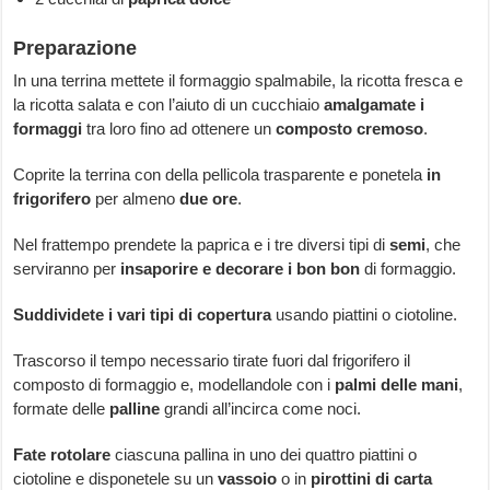
Preparazione
In una terrina mettete il formaggio spalmabile, la ricotta fresca e
la ricotta salata e con l’aiuto di un cucchiaio
amalgamate i
formaggi
tra loro fino ad ottenere un
composto cremoso
.
Coprite la terrina con della pellicola trasparente e ponetela
in
frigorifero
per almeno
due ore
.
Nel frattempo prendete la paprica e i tre diversi tipi di
semi
, che
serviranno per
insaporire e decorare i bon bon
di formaggio.
Suddividete i vari tipi di copertura
usando piattini o ciotoline.
Trascorso il tempo necessario tirate fuori dal frigorifero il
composto di formaggio e, modellandole con i
palmi delle mani
,
formate delle
palline
grandi all’incirca come noci.
Fate rotolare
ciascuna pallina in uno dei quattro piattini o
ciotoline e disponetele su un
vassoio
o in
pirottini di carta