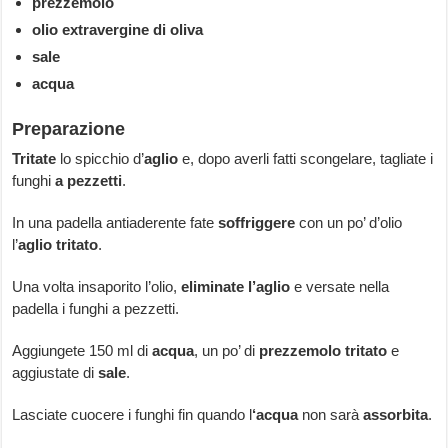
prezzemolo
olio extravergine di oliva
sale
acqua
Preparazione
Tritate
lo spicchio d’
aglio
e, dopo averli fatti scongelare, tagliate i
funghi
a pezzetti
.
In una padella antiaderente fate
soffriggere
con un po’ d’olio
l’
aglio tritato
.
Una volta insaporito l’olio,
eliminate l’aglio
e versate nella
padella i funghi a pezzetti.
Aggiungete 150 ml di
acqua
, un po’ di
prezzemolo tritato
e
aggiustate di
sale
.
Lasciate cuocere i funghi fin quando l
‘acqua
non sarà
assorbita
.