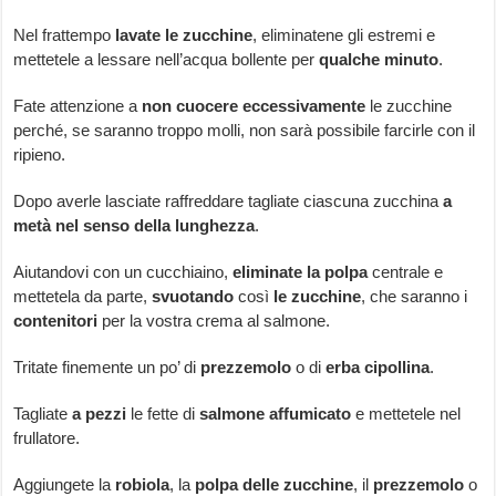
Nel frattempo
lavate le zucchine
, eliminatene gli estremi e
mettetele a lessare nell’acqua bollente per
qualche minuto
.
Fate attenzione a
non cuocere eccessivamente
le zucchine
perché, se saranno troppo molli, non sarà possibile farcirle con il
ripieno.
Dopo averle lasciate raffreddare tagliate ciascuna zucchina
a
metà nel senso della lunghezza
.
Aiutandovi con un cucchiaino,
eliminate la polpa
centrale e
mettetela da parte,
svuotando
così
le zucchine
, che saranno i
contenitori
per la vostra crema al salmone.
Tritate finemente un po’ di
prezzemolo
o di
erba cipollina
.
Tagliate
a pezzi
le fette di
salmone affumicato
e mettetele nel
frullatore.
Aggiungete la
robiola
, la
polpa delle zucchine
, il
prezzemolo
o