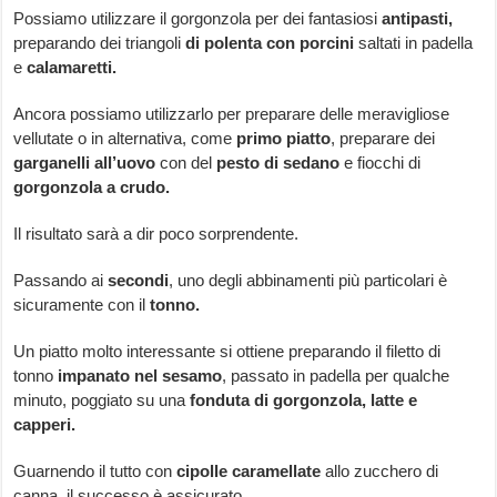
Possiamo utilizzare il gorgonzola per dei fantasiosi
antipasti,
preparando dei triangoli
di polenta con porcini
saltati in padella
e
calamaretti.
Ancora possiamo utilizzarlo per preparare delle meravigliose
vellutate o in alternativa, come
primo piatto
, preparare dei
garganelli all’uovo
con del
pesto di sedano
e fiocchi di
gorgonzola a crudo.
Il risultato sarà a dir poco sorprendente.
Passando ai
secondi
, uno degli abbinamenti più particolari è
sicuramente con il
tonno.
Un piatto molto interessante si ottiene preparando il filetto di
tonno
impanato nel sesamo
, passato in padella per qualche
minuto, poggiato su una
fonduta di gorgonzola, latte e
capperi.
Guarnendo il tutto con
cipolle caramellate
allo zucchero di
canna, il successo è assicurato.