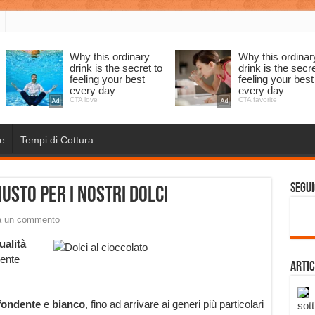
e
Tempi di Cottura
Segui
iusto per i nostri dolci
a un commento
ualità
ente
Artic
fondente
e
bianco
, fino ad arrivare ai generi più particolari
sott