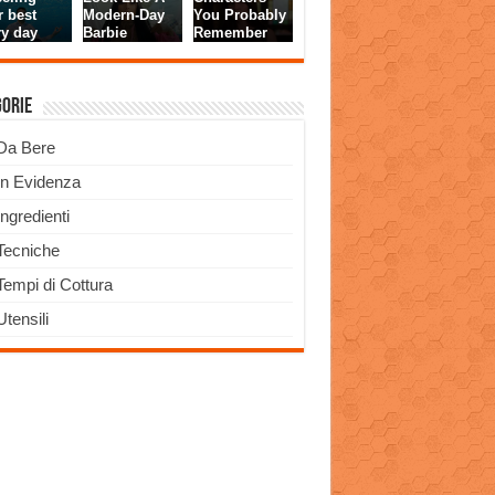
gorie
Da Bere
In Evidenza
Ingredienti
Tecniche
Tempi di Cottura
Utensili