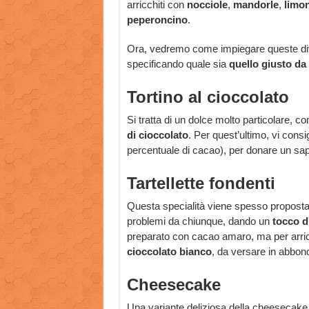
arricchiti con
nocciole
,
mandorle
,
limo
peperoncino
.
Ora, vedremo come impiegare queste d
specificando quale sia
quello giusto da
Tortino al cioccolato
Si tratta di un dolce molto particolare, 
di cioccolato
. Per quest’ultimo, vi consi
percentuale di cacao), per donare un sap
Tartellette fondenti
Questa specialità viene spesso proposta
problemi da chiunque, dando un
tocco d
preparato con cacao amaro, ma per arricc
cioccolato bianco
, da versare in abbond
Cheesecake
Una variante deliziosa della cheesecake 