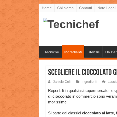
Home
Chi siamo
Contatti
Note Legali
Tecniche
Ingredienti
Utensili
Da Ber
Scegliere il cioccolato g
Daniele Celli
Ingredienti
Lasci
Reperibili in qualsiasi supermercato, le
q
di cioccolato
in commercio sono veram
moltissime.
Si parte dai classici
cioccolato al latte
,