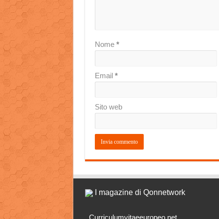
Nome
*
Email
*
Sito web
I magazine di Qonnetwork
Curriculumvitaeeuropeo.net