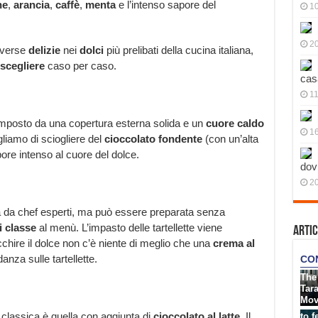
ne
,
arancia
,
caffè
,
menta
e l’intenso sapore del
10
20
iverse
delizie
nei
dolci
più prelibati della cucina italiana,
scegliere
caso per caso.
cas
11
composto da una copertura esterna solida e un
cuore caldo
1
gliamo di sciogliere del
cioccolato fondente
(con un’alta
ore intenso al cuore del dolce.
dov
20
 da chef esperti, ma può essere preparata senza
i classe
al menù. L’impasto delle tartellette viene
Artic
hire il dolce non c’è niente di meglio che una
crema al
anza sulle tartellette.
classica è quella con aggiunta di
cioccolato al latte
. Il