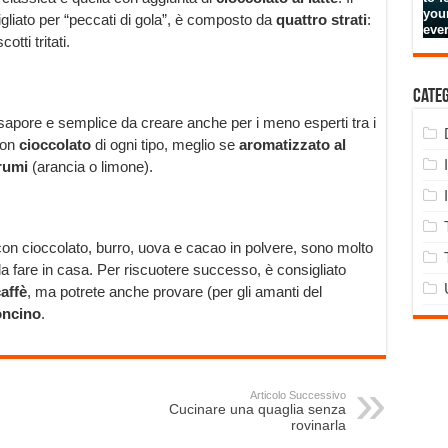
gliato per “peccati di gola”, è composto da
quattro strati
:
tti tritati.
Cate
sapore e semplice da creare anche per i meno esperti tra i
con
cioccolato
di ogni tipo, meglio se
aromatizzato al
rumi
(arancia o limone).
 con cioccolato, burro, uova e cacao in polvere, sono molto
 da fare in casa. Per riscuotere successo, è consigliato
affè
, ma potrete anche provare (per gli amanti del
oncino
.
Articolo Successivo
Cucinare una quaglia senza
rovinarla