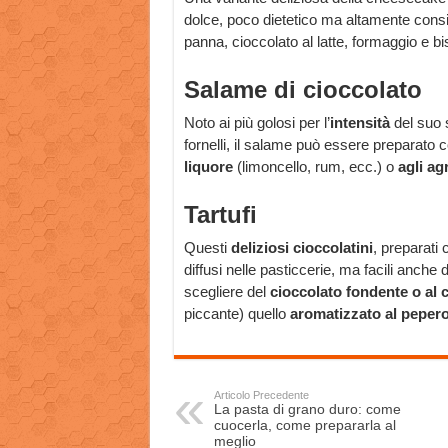
dolce, poco dietetico ma altamente consi
panna, cioccolato al latte, formaggio e bisco
Salame di cioccolato
Noto ai più golosi per l’
intensità
del suo 
fornelli, il salame può essere preparato 
liquore
(limoncello, rum, ecc.) o
agli ag
Tartufi
Questi
deliziosi cioccolatini
, preparati
diffusi nelle pasticcerie, ma facili anche
scegliere del
cioccolato fondente o al c
piccante) quello
aromatizzato al peper
Articolo Precedente
La pasta di grano duro: come
cuocerla, come prepararla al
meglio