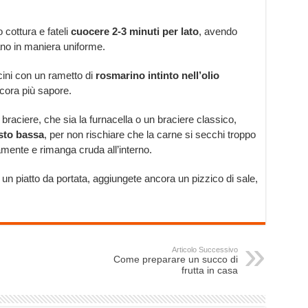
 cottura e fateli
cuocere 2-3 minuti per lato
, avendo
ano in maniera uniforme.
icini con un rametto di
rosmarino intinto nell’olio
ncora più sapore.
 braciere, che sia la furnacella o un braciere classico,
sto bassa
, per non rischiare che la carne si secchi troppo
amente e rimanga cruda all’interno.
 su un piatto da portata, aggiungete ancora un pizzico di sale,
Articolo Successivo
Come preparare un succo di
frutta in casa