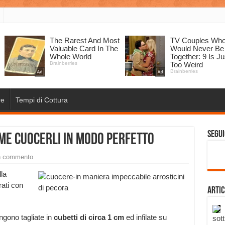
re
Tempi di Cottura
Segui
ome cuocerli in modo perfetto
n commento
lla
ati con
Artic
ngono tagliate in
cubetti di circa 1 cm
ed infilate su
sott