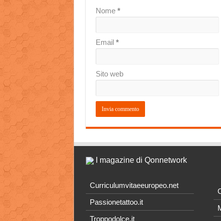
Nome
*
Email
*
Sito web
I magazine di Qonnetwork
Curriculumvitaeeuropeo.net
O
Passionetattoo.it
M
Troppodolce.it