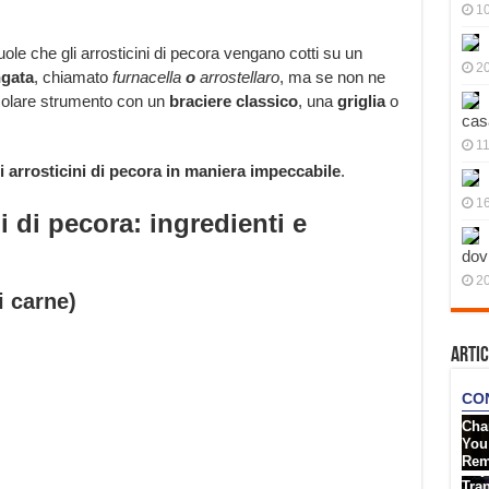
10
le che gli arrosticini di pecora vengano cotti su un
20
ngata
, chiamato
furnacella
o
arrostellaro
, ma se non ne
colare strumento con un
braciere classico
, una
griglia
o
cas
11
i arrosticini di pecora in maniera impeccabile
.
1
i di pecora: ingredienti e
dov
20
i carne)
Artic