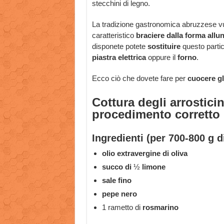
stecchini di legno.
La tradizione gastronomica abruzzese vuo
caratteristico
braciere dalla forma allu
disponete potete
sostituire
questo parti
piastra elettrica
oppure il
forno
.
Ecco ciò che dovete fare per
cuocere gl
Cottura degli arrosticin
procedimento corretto
Ingredienti (per 700-800 g d
olio extravergine di oliva
succo di
½
limone
sale fino
pepe nero
1 rametto di
rosmarino