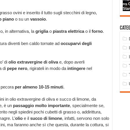
grasso ovini e inserito il tutto sugli stecchini di legno,
o piano
o su un
vassoio
.
Cate
o, in alternativa, la
griglia
o
piastra elettrica
o il
forno
.
tura diventi ben caldo tornate ad
occuparvi degli
o’ di
olio extravergine di oliva
e, dopo averli
a di
pepe nero
, rigirateli in modo da
intingere
nel
di pecora
per almeno 10-15 minuti
.
ini in olio extravergine di oliva e succo di limone, da
e, è un
passaggio molto importante
, specialmente se,
to negli spiedini pochi cubetti di grasso o, addirittura,
agre. L’
olio
e il
succo di limone
, infatti, servono non solo
cini, ma faranno anche sì che questa, durante la cottura, si