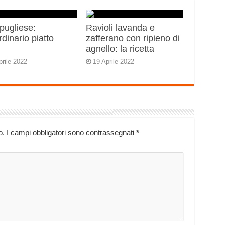
 pugliese:
Ravioli lavanda e
rdinario piatto
zafferano con ripieno di
o
agnello: la ricetta
prile 2022
19 Aprile 2022
o.
I campi obbligatori sono contrassegnati
*