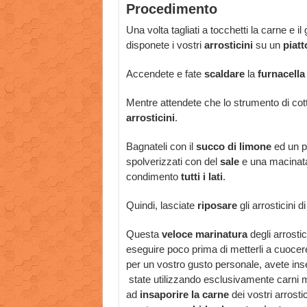
Procedimento
Una volta tagliati a tocchetti la carne e il 
disponete i vostri
arrosticini
su un
piatt
Accendete e fate
scaldare
la
furnacella
Mentre attendete che lo strumento di cot
arrosticini
.
Bagnateli con il
succo di limone
ed un p
spolverizzati con del
sale
e una macinat
condimento
tutti i lati
.
Quindi, lasciate
riposare
gli arrosticini 
Questa
veloce marinatura
degli arrostic
eseguire poco prima di metterli a cuocer
per un vostro gusto personale, avete inseri
state utilizzando esclusivamente carni m
ad
insaporire la carne
dei vostri arrosti