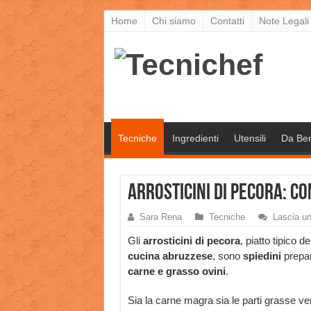
Home
Chi siamo
Contatti
Note Legali
Tecniche
Ingredienti
Utensili
Da Be
Arrosticini di pecora: c
Sara Rena
Tecniche
Lascia u
Gli
arrosticini di pecora
, piatto tipico de
cucina abruzzese
, sono
spiedini
prepar
carne e grasso ovini
.
Sia la carne magra sia le parti grasse ve