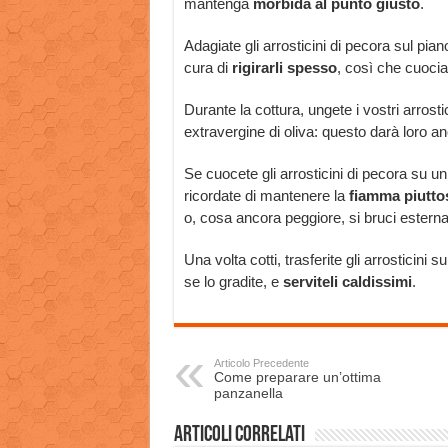
mantenga
morbida al punto giusto
.
Adagiate gli arrosticini di pecora sul piano
cura di
rigirarli spesso
, così che cuoci
Durante la cottura, ungete i vostri arrost
extravergine di oliva: questo darà loro a
Se cuocete gli arrosticini di pecora su un
ricordate di mantenere la
fiamma piutto
o, cosa ancora peggiore, si bruci estern
Una volta cotti, trasferite gli arrosticini
se lo gradite, e
serviteli caldissimi
.
Articolo Precedente
Come preparare un’ottima
panzanella
Articoli correlati