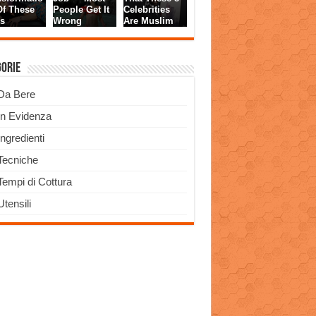
gorie
Da Bere
In Evidenza
Ingredienti
Tecniche
Tempi di Cottura
Utensili