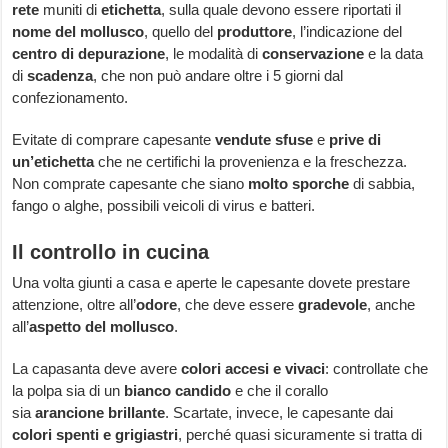
rete
muniti di
etichetta
, sulla quale devono essere riportati il
nome del mollusco
, quello del
produttore
, l’indicazione del
centro di depurazione
, le modalità di
conservazione
e la data
di
scadenza
, che non può andare oltre i 5 giorni dal
confezionamento.
Evitate di comprare capesante
vendute sfuse
e
prive di
un’etichetta
che ne certifichi la provenienza e la freschezza.
Non comprate capesante che siano
molto sporche
di sabbia,
fango o alghe, possibili veicoli di virus e batteri.
Il controllo in cucina
Una volta giunti a casa e aperte le capesante dovete prestare
attenzione, oltre all’
odore
, che deve essere
gradevole
, anche
all’
aspetto del mollusco
.
La capasanta deve avere
colori accesi e vivaci
: controllate che
la polpa sia di un
bianco candido
e che il corallo
sia
arancione
brillante
. Scartate, invece, le capesante dai
colori spenti e grigiastri
, perché quasi sicuramente si tratta di