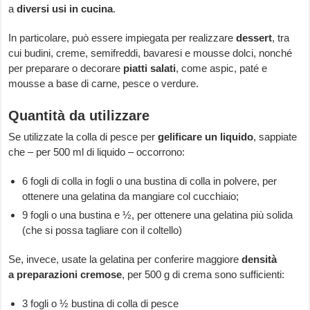
a
diversi usi in cucina
.
In particolare, può essere impiegata per realizzare
dessert
, tra
cui budini, creme, semifreddi, bavaresi e mousse dolci, nonché
per preparare o decorare
piatti salati
, come aspic, paté e
mousse a base di carne, pesce o verdure.
Quantità da utilizzare
Se utilizzate la colla di pesce per
gelificare un liquido
, sappiate
che – per 500 ml di liquido – occorrono:
6 fogli di colla in fogli o una bustina di colla in polvere, per
ottenere una gelatina da mangiare col cucchiaio;
9 fogli o una bustina e ½, per ottenere una gelatina più solida
(che si possa tagliare con il coltello)
Se, invece, usate la gelatina per conferire maggiore
densità
a preparazioni cremose
, per 500 g di crema sono sufficienti:
3 fogli o ½ bustina di colla di pesce