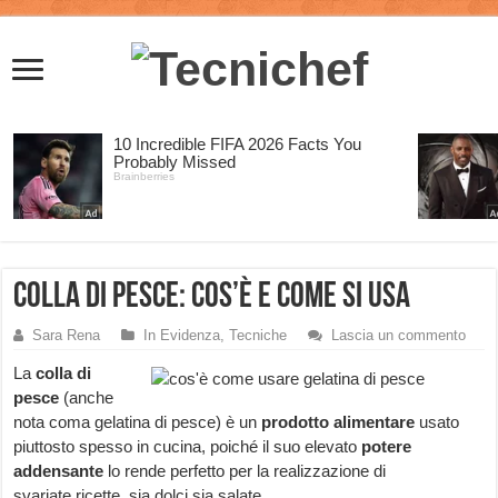
Colla di pesce: cos’è e come si usa
Sara Rena
In Evidenza
,
Tecniche
Lascia un commento
La
colla di
pesce
(anche
nota coma gelatina di pesce) è un
prodotto alimentare
usato
piuttosto spesso in cucina, poiché il suo elevato
potere
addensante
lo rende perfetto per la realizzazione di
svariate ricette, sia dolci sia salate.