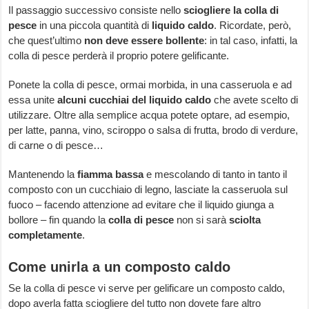
Il passaggio successivo consiste nello
sciogliere la colla di
pesce
in una piccola quantità di
liquido caldo
. Ricordate, però,
che quest’ultimo
non deve essere bollente
: in tal caso, infatti, la
colla di pesce perderà il proprio potere gelificante.
Ponete la colla di pesce, ormai morbida, in una casseruola e ad
essa unite
alcuni cucchiai del liquido caldo
che avete scelto di
utilizzare. Oltre alla semplice acqua potete optare, ad esempio,
per latte, panna, vino, sciroppo o salsa di frutta, brodo di verdure,
di carne o di pesce…
Mantenendo la
fiamma bassa
e mescolando di tanto in tanto il
composto con un cucchiaio di legno, lasciate la casseruola sul
fuoco – facendo attenzione ad evitare che il liquido giunga a
bollore – fin quando la
colla di pesce
non si sarà
sciolta
completamente
.
Come unirla a un composto caldo
Se la colla di pesce vi serve per gelificare un composto caldo,
dopo averla fatta sciogliere del tutto non dovete fare altro