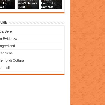
gorie
Da Bere
In Evidenza
Ingredienti
Tecniche
Tempi di Cottura
Utensili