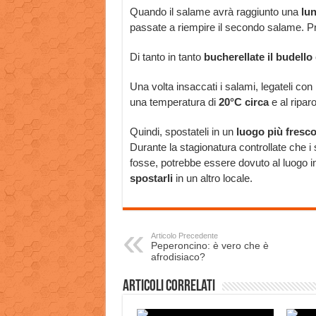
Quando il salame avrà raggiunto una
lun
passate a riempire il secondo salame. Pro
Di tanto in tanto
bucherellate il budello
Una volta insaccati i salami, legateli con
una temperatura di
20°C circa
e al ripar
Quindi, spostateli in un
luogo più fresc
Durante la stagionatura controllate che i
fosse, potrebbe essere dovuto al luogo in 
spostarli
in un altro locale.
Articolo Precedente
Peperoncino: è vero che è
afrodisiaco?
Articoli correlati