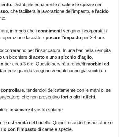
mento
. Distribuite equamente
il sale e le spezie
nei
osso
, che faciliterà la lavorazione dell’impasto, e l’
acido
nte.
ani, in modo che i
condimenti
vengano incorporati in
ta operazione lasciate
riposare l’impasto
per 3-4 ore.
 occorreranno per l’insaccatura. In una bacinella riempita
o un bicchiere di
aceto
e uno
spicchio d’aglio
,
lo
per circa 3 ore. Questo servirà a renderli
morbidi ed
itamente quando vengono venduti hanno già subito un
controllare
, tendendoli delicatamente con le mani o, se
insaccatore, che non presentino
fori o altri difetti
.
otete
insaccare
il vostro salame.
elle
estremità
del budello. Quindi, usando l’insaccatore o
rlo con l’impasto
di carne e spezie.