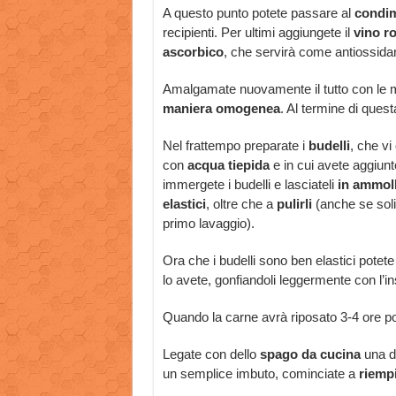
A questo punto potete passare al
condi
recipienti. Per ultimi aggiungete il
vino r
ascorbico
, che servirà come antiossida
Amalgamate nuovamente il tutto con le m
maniera omogenea
. Al termine di ques
Nel frattempo preparate i
budelli
, che vi
con
acqua tiepida
e in cui avete aggiunt
immergete i budelli e lasciateli
in ammol
elastici
, oltre che a
pulirli
(anche se sol
primo lavaggio).
Ora che i budelli sono ben elastici potete
lo avete, gonfiandoli leggermente con l’
Quando la carne avrà riposato 3-4 ore p
Legate con dello
spago
da cucina
una d
un semplice imbuto, cominciate a
riempi