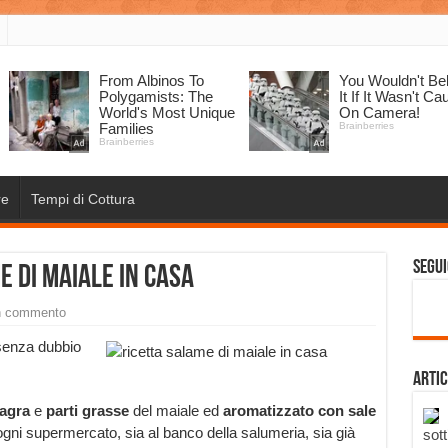
re
Tempi di Cottura
Segui
 di maiale in casa
n commento
senza dubbio
Artic
agra
e
parti grasse
del maiale ed
aromatizzato con sale
 ogni supermercato, sia al banco della salumeria, sia già
sott