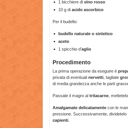
1 bicchiere di
vino rosso
10 g di
acido ascorbico
Per il budello:
budello naturale o sintetico
aceto
1 spicchio d’
aglio
Procedimento
La prima operazione da eseguire è
prepa
privata di eventuali
nervetti
, tagliate
gro
di media grandezza anche le parti grass
Passate il magro al
tritacarne
, mettetelo
Amalgamate delicatamente
con le mani
pressione. Successivamente, dividetelo in 
capienti
.