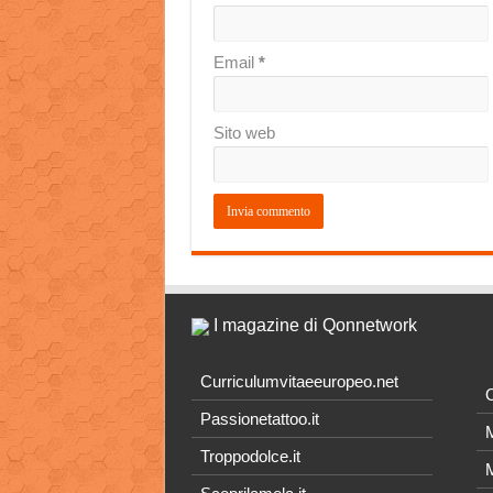
Email
*
Sito web
I magazine di Qonnetwork
Curriculumvitaeeuropeo.net
O
Passionetattoo.it
M
Troppodolce.it
M