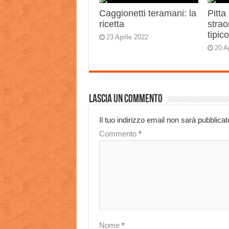
Caggionetti teramani: la
Pitta
ricetta
strao
tipic
23 Aprile 2022
20 A
Lascia un commento
Il tuo indirizzo email non sarà pubblicat
Commento
*
Nome
*