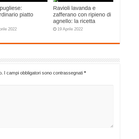
 pugliese:
Ravioli lavanda e
rdinario piatto
zafferano con ripieno di
o
agnello: la ricetta
prile 2022
19 Aprile 2022
o.
I campi obbligatori sono contrassegnati
*