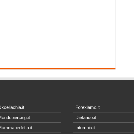
kceliachia.it
Forexiamo.it
ondopiercing.it
Dietando.it
ammaperfetta.it
Inturchia.it