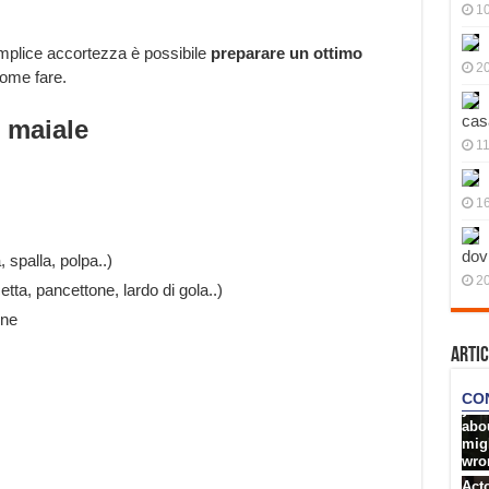
10
mplice accortezza è possibile
preparare un ottimo
20
ome fare.
cas
i maiale
11
1
dov
 spalla, polpa..)
20
tta, pancettone, lardo di gola..)
rne
Artic