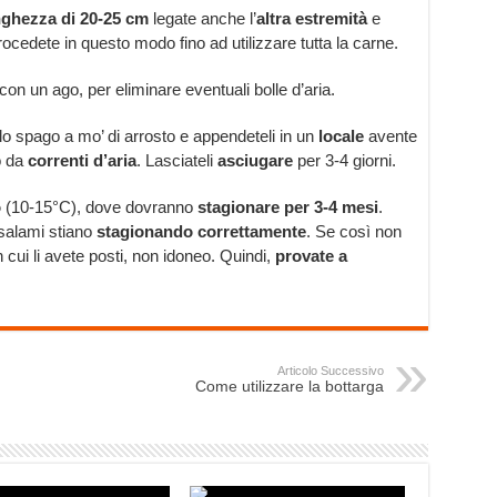
ghezza di 20-25 cm
legate anche l’
altra estremità
e
cedete in questo modo fino ad utilizzare tutta la carne.
con un ago, per eliminare eventuali bolle d’aria.
 lo spago a mo’ di arrosto e appendeteli in un
locale
avente
o da
correnti d’aria
. Lasciateli
asciugare
per 3-4 giorni.
o
(10-15°C), dove dovranno
stagionare per 3-4 mesi
.
 salami stiano
stagionando correttamente
. Se così non
cui li avete posti, non idoneo. Quindi,
provate a
Articolo Successivo
Come utilizzare la bottarga