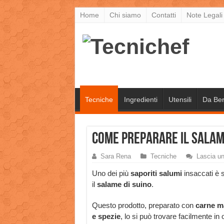
Home
Chi siamo
Contatti
Note Legali
Tecniche
Ingredienti
Utensili
Da Be
Come preparare il salame
Sara Rena
Tecniche
Lascia u
Uno dei più
saporiti salumi
insaccati è 
il
salame di suino
.
Questo prodotto, preparato con
carne m
e spezie
, lo si può trovare facilmente in