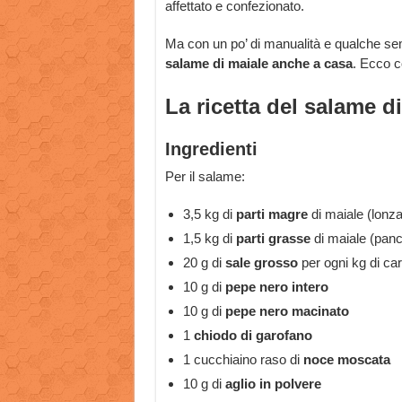
affettato e confezionato.
Ma con un po’ di manualità e qualche se
salame di maiale anche a casa
. Ecco c
La ricetta del salame d
Ingredienti
Per il salame:
3,5 kg di
parti magre
di maiale (lonza,
1,5 kg di
parti grasse
di maiale (pance
20 g di
sale grosso
per ogni kg di ca
10 g di
pepe nero intero
10 g di
pepe nero macinato
1
chiodo di garofano
1 cucchiaino raso di
noce moscata
10 g di
aglio in polvere