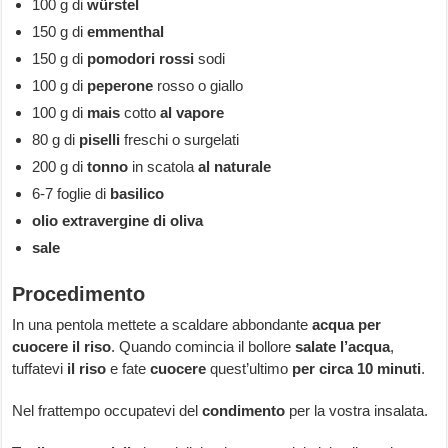
100 g di
würstel
150 g di
emmenthal
150 g di
pomodori rossi
sodi
100 g di
peperone
rosso o giallo
100 g di
mais
cotto
al vapore
80 g di
piselli
freschi o surgelati
200 g di
tonno
in scatola
al naturale
6-7 foglie di
basilico
olio extravergine di oliva
sale
Procedimento
In una pentola mettete a scaldare abbondante
acqua per
cuocere il riso
. Quando comincia il bollore
salate l’acqua
,
tuffatevi
il riso
e fate
cuocere
quest’ultimo
per circa 10 minuti
.
Nel frattempo occupatevi del
condimento
per la vostra insalata.