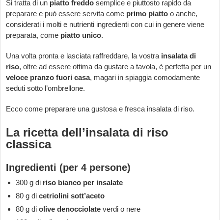
Si tratta di un
piatto freddo
semplice e piuttosto rapido da
preparare e può essere servita come
primo piatto
o anche,
considerati i molti e nutrienti ingredienti con cui in genere viene
preparata, come
piatto unico
.
Una volta pronta e lasciata raffreddare, la vostra
insalata di
riso
, oltre ad essere ottima da gustare a tavola, è perfetta per un
veloce pranzo fuori casa
, magari in spiaggia comodamente
seduti sotto l’ombrellone.
Ecco come preparare una gustosa e fresca insalata di riso.
La ricetta dell’insalata di riso
classica
Ingredienti (per 4 persone)
300 g di
riso bianco per insalate
80 g di
cetriolini sott’aceto
80 g di
olive
denocciolate
verdi o nere