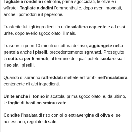
Tagliate a rondelle
i cetriolini, prima sgocciolati, le olive e i
würstel.
Tagliate a dadini
l’emmenthal e, dopo averli mondati,
anche i pomodori e il peperone.
Trasferite tutti gli ingredienti in un’
insalatiera capiente
e ad essi
unite, dopo averlo sgocciolato, il mais.
Trascorsi i primi 10 minuti di cottura del riso,
aggiungete nella
pentola
anche i
piselli
, precedentemente
sgranati
. Proseguite
la
cottura per 5 minuti
, al termine dei quali potete
scolare
sia il
riso
sia i
piselli
.
Quando si saranno
raffreddati
mettete entrambi
nell’insalatiera
contenente gli altri ingredienti.
Unite anche il tonno
in scatola, prima sgocciolato, e, da ultimo,
le
foglie di basilico sminuzzate
.
Condite
l’insalata di riso con
olio extravergine di oliva
e, se
necessario, regolate di
sale
.