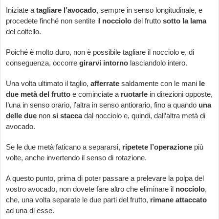
Iniziate a
tagliare l’avocado
, sempre in senso longitudinale, e
procedete finché non sentite il
nocciolo
del frutto
sotto la lama
del coltello.
Poiché è molto duro, non è possibile tagliare il nocciolo e, di
conseguenza, occorre
girarvi intorno
lasciandolo intero.
Una volta ultimato il taglio,
afferrate
saldamente con le mani
le
due metà del frutto
e cominciate a
ruotarle
in direzioni opposte,
l’una in senso orario, l’altra in senso antiorario, fino a quando
una
delle due
non
si stacca
dal nocciolo e, quindi, dall’altra metà di
avocado.
Se le due metà faticano a separarsi,
ripetete l’operazione
più
volte, anche invertendo il senso di rotazione.
A questo punto, prima di poter passare a prelevare la polpa del
vostro avocado, non dovete fare altro che eliminare il
nocciolo
,
che, una volta separate le due parti del frutto,
rimane attaccato
ad una di esse.