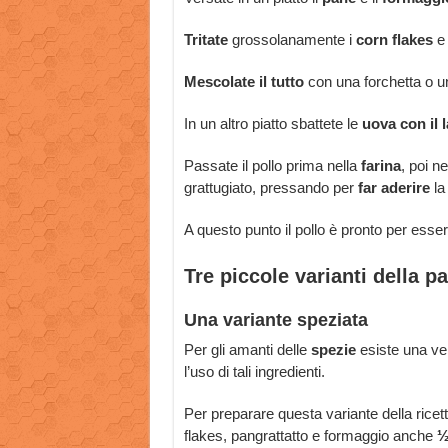
Tritate
grossolanamente i
corn flakes
e 
Mescolate il tutto
con una forchetta o u
In un altro piatto sbattete le
uova con il l
Passate il pollo prima nella
farina
, poi nel
grattugiato, pressando per
far aderire
la
A questo punto il pollo è pronto per esser
Tre piccole varianti della p
Una variante speziata
Per gli amanti delle
spezie
esiste una ver
l’uso di tali ingredienti.
Per preparare questa variante della ricet
flakes, pangrattatto e formaggio anche
½