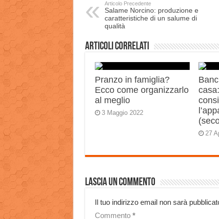
Articolo Precedente
Salame Norcino: produzione e
caratteristiche di un salume di
qualità
Articoli correlati
Pranzo in famiglia?
Banch
Ecco come organizzarlo
casa:
al meglio
consi
l’app
3 Maggio 2022
(sec
27 A
Lascia un commento
Il tuo indirizzo email non sarà pubblicat
Commento
*