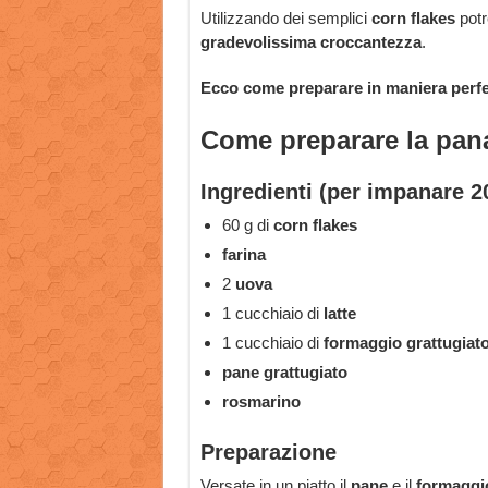
Utilizzando dei semplici
corn flakes
potr
gradevolissima croccantezza
.
Ecco come preparare in maniera perfett
Come preparare la pana
Ingredienti (per impanare 20
60 g di
corn flakes
farina
2
uova
1 cucchiaio di
latte
1 cucchiaio di
formaggio grattugiat
pane grattugiato
rosmarino
Preparazione
Versate in un piatto il
pane
e il
formaggi