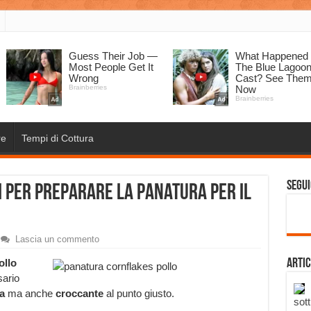
re
Tempi di Cottura
Segui
 per preparare la panatura per il
Lascia un commento
ollo
Artic
ario
a
ma anche
croccante
al punto giusto.
sott