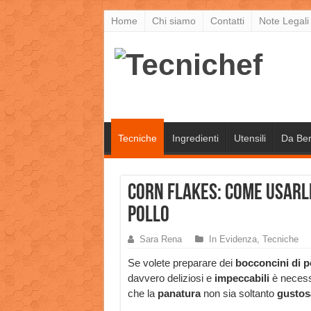
Home
Chi siamo
Contatti
Note Legali
Tecniche
Ingredienti
Utensili
Da Be
Corn flakes: come usarli
pollo
Sara Rena
In Evidenza
,
Tecniche
Se volete preparare dei
bocconcini di p
davvero deliziosi e
impeccabili
è necess
che la
panatura
non sia soltanto
gustos