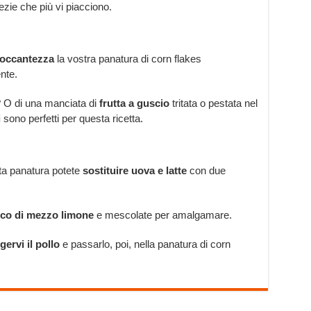
ezie che più vi piacciono.
roccantezza
la vostra panatura di corn flakes
nte.
 O di una manciata di
frutta a guscio
tritata o pestata nel
i
sono perfetti per questa ricetta.
sta panatura potete
sostituire uova e latte
con due
co di mezzo limone
e mescolate per amalgamare.
ervi il pollo
e passarlo, poi, nella panatura di corn