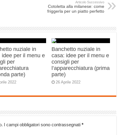
Articolo Successivo
Cotoletta alla milanese: come
friggerla per un piatto perfetto
etto nuziale in
Banchetto nuziale in
 idee per il menu e
casa: idee per il menu e
gli per
consigli per
arecchiatura
l’apparecchiatura (prima
onda parte)
parte)
prile 2022
26 Aprile 2022
o.
I campi obbligatori sono contrassegnati
*