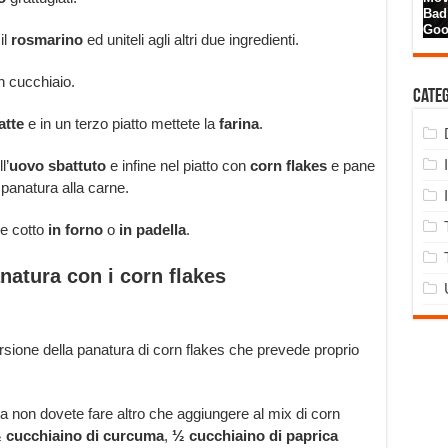
il
rosmarino
ed uniteli agli altri due ingredienti.
n cucchiaio.
Cate
atte
e in un terzo piatto mettete la
farina
.
l’
uovo sbattuto
e infine nel piatto con
corn flakes
e pane
 panatura alla carne.
e cotto
in forno
o
in padella
.
anatura con i corn flakes
sione della panatura di corn flakes che prevede proprio
ta non dovete fare altro che aggiungere al mix di corn
 cucchiaino di curcuma
,
½ cucchiaino di paprica