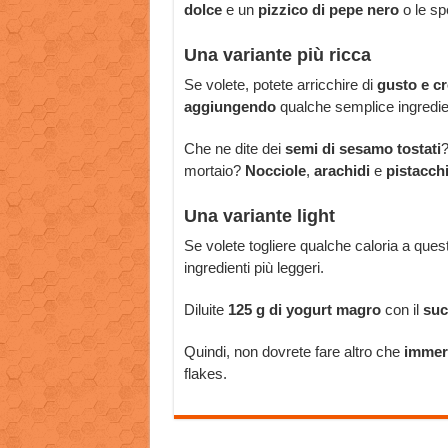
dolce
e un
pizzico di pepe nero
o le sp
Una variante più ricca
Se volete, potete arricchire di
gusto e c
aggiungendo
qualche semplice ingredie
Che ne dite dei
semi di sesamo tostati
?
mortaio?
Nocciole
,
arachidi
e
pistacch
Una variante light
Se volete togliere qualche caloria a que
ingredienti più leggeri.
Diluite
125 g di yogurt magro
con il
suc
Quindi, non dovrete fare altro che
immerg
flakes.