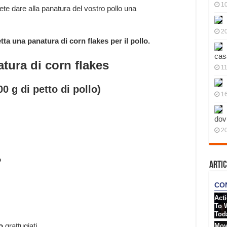
10
ete dare alla panatura del vostro pollo una
20
a una panatura di corn flakes per il pollo.
cas
tura di corn flakes
11
0 g di petto di pollo)
1
dov
20
o
Artic
o
grattugiati.