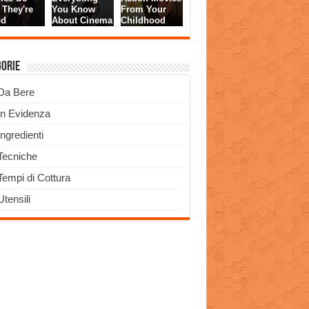
gorie
Da Bere
In Evidenza
Ingredienti
Tecniche
Tempi di Cottura
Utensili