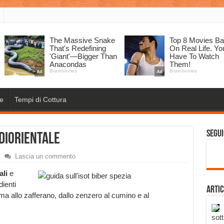
e
Tempi di Cottura
Segui
ediorientale
Lascia un commento
ali
e
dienti
Artic
ma allo zafferano, dallo zenzero al cumino e al
sott