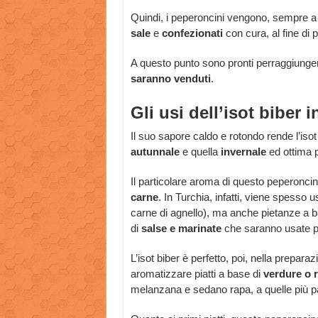
Quindi, i peperoncini vengono, sempre 
sale
e
confezionati
con cura, al fine di 
A questo punto sono pronti perraggiunger
saranno venduti
.
Gli usi dell’isot biber 
Il suo sapore caldo e rotondo rende l’iso
autunnale
e quella
invernale
ed ottima pe
Il particolare aroma di questo peperoncino
carne
. In Turchia, infatti, viene spesso u
carne di agnello), ma anche pietanze a 
di
salse e marinate
che saranno usate per
L’isot biber è perfetto, poi, nella prepara
aromatizzare piatti a base di
verdure o r
melanzana e sedano rapa, a quelle più pa