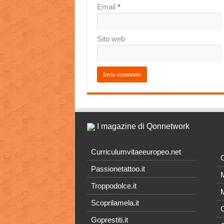
Email
*
Sito web
I magazine di Qonnetwork
Curriculumvitaeeuropeo.net
O
Passionetattoo.it
M
Troppodolce.it
M
Scoprilamela.it
C
Goprestiti.it