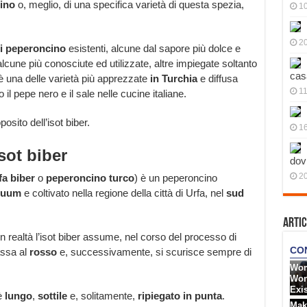
ino
o, meglio, di una specifica varietà di questa spezia,
10
20
di peperoncino
esistenti, alcune dal sapore più dolce e
alcune più conosciute ed utilizzate, altre impiegate soltanto
cas
 una delle varietà più apprezzate
in Turchia
e diffusa
11
il pepe nero e il sale nelle cucine italiane.
osito dell’isot biber.
1
isot biber
dov
20
a biber
o
peperoncino turco
) è un peperoncino
nuum
e coltivato nella regione della città di Urfa, nel
sud
Artic
 in realtà l’isot biber assume, nel corso del processo di
ssa al
rosso
e, successivamente, si scurisce sempre di
è
lungo
,
sottile
e, solitamente,
ripiegato in punta
.