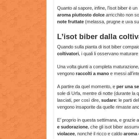
Quanto al sapore, infine, l’isot biber è u
aroma piuttosto
dolce
arricchito non so
note fruttate
(melassa, prugne e uva sult
L’isot biber dalla colti
Quando sulla pianta di isot biber compai
coltivatori
, i quali li osservano maturare
Una volta giunti a completa maturazione, e
vengono
raccolti a mano
e messi all’inte
A partire da quel momento, e
per una s
sole di Urfa, mentre di notte (durante la
lasciati, per così dire,
sudare
: le parti d
vengono insaporite da quelle rimaste an
E’ proprio in questa settimana, e grazie a
e sudorazione
, che gli isot biber assu
violacee
, nonché il ricco e caldo
aroma
c