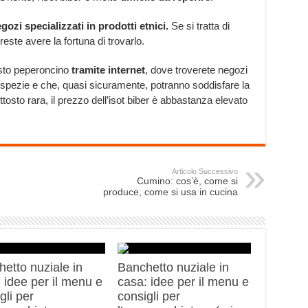
gozi specializzati in prodotti etnici.
Se si tratta di
reste avere la fortuna di trovarlo.
esto peperoncino
tramite internet
, dove troverete negozi
e spezie e che, quasi sicuramente, potranno soddisfare la
tosto rara, il prezzo dell’isot biber è abbastanza elevato
Articolo Successivo
Cumino: cos’è, come si
produce, come si usa in cucina
etto nuziale in
Banchetto nuziale in
 idee per il menu e
casa: idee per il menu e
gli per
consigli per