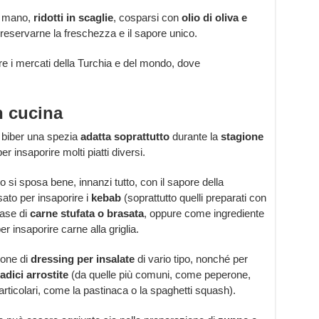
a mano,
ridotti in scaglie
, cosparsi con
olio di oliva e
preservarne la freschezza e il sapore unico.
e i mercati della Turchia e del mondo, dove
in cucina
t biber una spezia
adatta soprattutto
durante la
stagione
r insaporire molti piatti diversi.
 si sposa bene, innanzi tutto, con il sapore della
sato per insaporire i
kebab
(soprattutto quelli preparati con
base di
carne stufata o brasata
, oppure come ingrediente
 insaporire carne alla griglia.
zione di
dressing per insalate
di vario tipo, nonché per
adici arrostite
(da quelle più comuni, come peperone,
rticolari, come la pastinaca o la spaghetti squash).