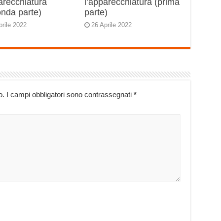
arecchiatura
l’apparecchiatura (prima
onda parte)
parte)
prile 2022
26 Aprile 2022
o.
I campi obbligatori sono contrassegnati
*