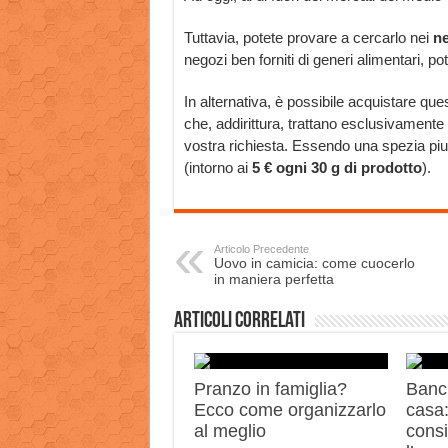
Tuttavia, potete provare a cercarlo nei
ne
negozi ben forniti di generi alimentari, pot
In alternativa, è possibile acquistare qu
che, addirittura, trattano esclusivament
vostra richiesta. Essendo una spezia piut
(intorno ai
5 € ogni 30 g di prodotto
).
Articolo Precedente
Uovo in camicia: come cuocerlo
in maniera perfetta
Articoli correlati
Pranzo in famiglia?
Banch
Ecco come organizzarlo
casa:
al meglio
consi