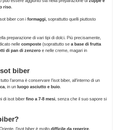
no può essere aggiunto sia nella preparazione di
zuppe e
o riso
.
isot biber con i
formaggi,
soprattutto quelli piuttosto
ella preparazione di vari tipi di dolci. Più precisamente,
icato nelle
composte
(soprattutto se
a base di frutta
tti di pan di zenzero
e nelle creme, magari in
sot biber
tto l’aroma è conservare l’isot biber, all’interno di un
ica
, in un
luogo asciutto e buio
.
i di isot biber
fino a 7-8 mesi
, senza che il suo sapore si
biber?
Oriente, l’isot biber è molto
difficile da reperire
.