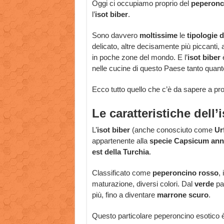
Oggi ci occupiamo proprio del
peperonc
l’
isot biber
.
Sono davvero
moltissime
le
tipologie 
delicato, altre decisamente più piccanti, 
in poche zone del mondo. E l’
isot biber
è
nelle cucine di questo Paese tanto quanto 
Ecco tutto quello che c’è da sapere a prop
Le caratteristiche dell’
L’
isot biber
(anche conosciuto come
Urf
appartenente alla
specie Capsicum an
est della Turchia
.
Classificato come
peperoncino rosso
,
maturazione, diversi colori. Dal
verde
pa
più, fino a diventare
marrone scuro
.
Questo particolare peperoncino esotico 