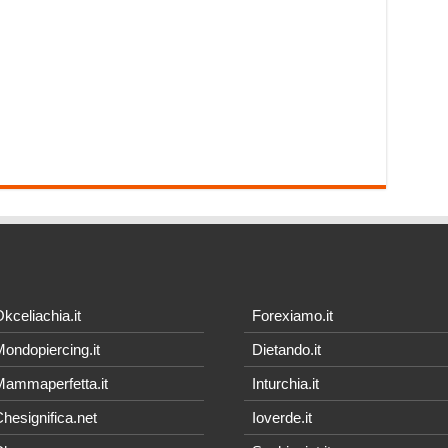
kceliachia.it
Forexiamo.it
ondopiercing.it
Dietando.it
ammaperfetta.it
Inturchia.it
hesignifica.net
Ioverde.it