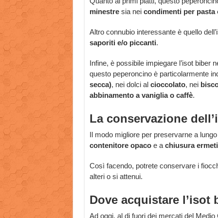
Quanto ai primi piatti, questo peperonci
minestre
sia nei
condimenti per pasta 
Altro connubio interessante è quello dell’
saporiti e/o piccanti
.
Infine, è possibile impiegare l’isot biber n
questo peperoncino è particolarmente ind
secca)
, nei dolci al
cioccolato
, nei
bisco
abbinamento a vaniglia o caffè
.
La conservazione dell’i
Il modo migliore per preservarne a lungo tu
contenitore opaco
e a
chiusura ermet
Così facendo, potrete conservare i fiocch
alteri o si attenui.
Dove acquistare l’isot 
Ad oggi, al di fuori dei mercati del Medio 