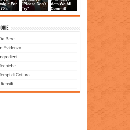
gorie
Da Bere
In Evidenza
Ingredienti
Tecniche
Tempi di Cottura
Utensili