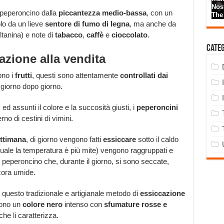
n peperoncino dalla
piccantezza medio-bassa
, con un
lo da un lieve
sentore di fumo di legna
, ma anche da
anina) e note di
tabacco
,
caffè
e
cioccolato
.
Cate
vazione alla vendita
ono i
frutti
, questi sono attentamente
controllati dai
 giorno dopo giorno.
d assunti il colore e la succosità giusti, i
peperoncini
rno di cestini di vimini.
ettimana
, di giorno vengono fatti
essiccare
sotto il caldo
 quale la temperatura è più mite) vengono raggruppati e
el peperoncino che, durante il giorno, si sono seccate,
cora umide.
 questo tradizionale e artigianale metodo di
essiccazione
mono un
colore nero
intenso con
sfumature rosse e
he li caratterizza.