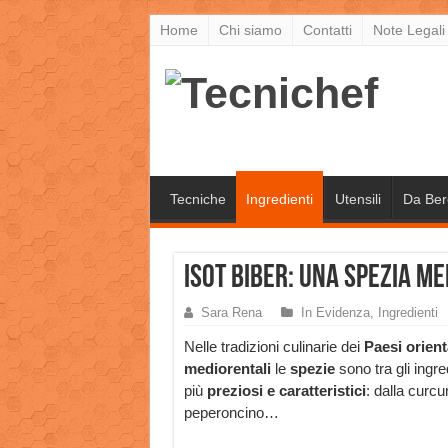
Home
Chi siamo
Contatti
Note Legali
Tecniche
Ingredienti
Utensili
Da Ber
Isot biber: una spezia m
Sara Rena
In Evidenza
,
Ingredienti
Nelle tradizioni culinarie dei
Paesi orient
mediorentali
le
spezie
sono tra gli ingre
più
preziosi e caratteristici
: dalla curcu
peperoncino…