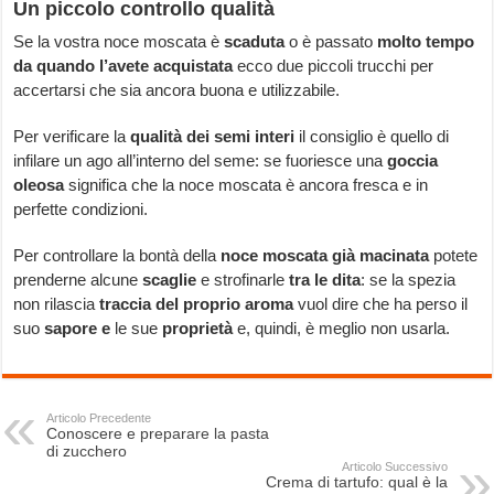
Un piccolo controllo qualità
Se la vostra noce moscata è
scaduta
o è passato
molto tempo
da quando l’avete acquistata
ecco due piccoli trucchi per
accertarsi che sia ancora buona e utilizzabile.
Per verificare la
qualità dei semi interi
il consiglio è quello di
infilare un ago all’interno del seme: se fuoriesce una
goccia
oleosa
significa che la noce moscata è ancora fresca e in
perfette condizioni.
Per controllare la bontà della
noce moscata già macinata
potete
prenderne alcune
scaglie
e strofinarle
tra le dita
: se la spezia
non rilascia
traccia del proprio aroma
vuol dire che ha perso il
suo
sapore e
le sue
proprietà
e, quindi, è meglio non usarla.
Articolo Precedente
Conoscere e preparare la pasta
di zucchero
Articolo Successivo
Crema di tartufo: qual è la