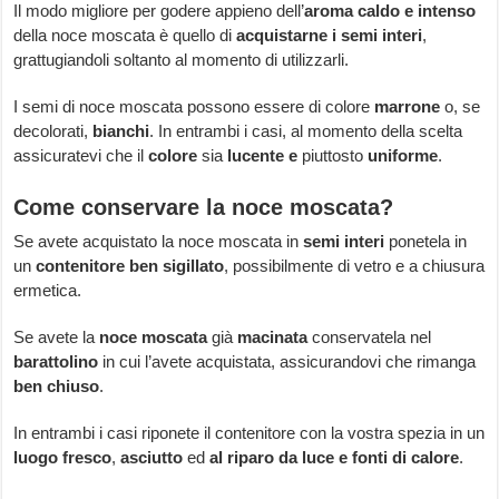
Il modo migliore per godere appieno dell’
aroma caldo e intenso
della noce moscata è quello di
acquistarne i semi interi
,
grattugiandoli soltanto al momento di utilizzarli.
I semi di noce moscata possono essere di colore
marrone
o, se
decolorati,
bianchi
. In entrambi i casi, al momento della scelta
assicuratevi che il
colore
sia
lucente e
piuttosto
uniforme
.
Come conservare la noce moscata?
Se avete acquistato la noce moscata in
semi interi
ponetela in
un
contenitore
ben sigillato
, possibilmente di vetro e a chiusura
ermetica.
Se avete la
noce moscata
già
macinata
conservatela nel
barattolino
in cui l’avete acquistata, assicurandovi che rimanga
ben chiuso
.
In entrambi i casi riponete il contenitore con la vostra spezia in un
luogo fresco
,
asciutto
ed
al riparo da luce e fonti di calore
.