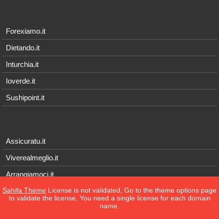
Forexiamo.it
Dietando.it
Inturchia.it
Ioverde.it
Sushipoint.it
Assicuratu.it
Viverealmeglio.it
Arrangiamoci.it
Sahifa Theme
License is not validated, Go to the theme options page
Tecnichef.it
to validate the license, You need a single license for each domain
name.