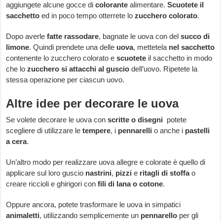
aggiungete alcune gocce di
colorante
alimentare.
Scuotete il
sacchetto
ed in poco tempo otterrete lo
zucchero colorato
.
Dopo averle
fatte rassodare
, bagnate le uova con del
succo di
limone
. Quindi prendete una delle
uova
, mettetela
nel sacchetto
contenente lo zucchero colorato e
scuotete
il sacchetto in modo
che lo
zucchero si attacchi al guscio
dell’uovo. Ripetete la
stessa operazione per ciascun uovo.
Altre idee per decorare le uova
Se volete decorare le uova con
scritte o disegni
potete
scegliere di utilizzare le
tempere
, i
pennarelli
o anche i
pastelli
a cera
.
Un’altro modo per realizzare uova allegre e colorate è quello di
applicare sul loro guscio
nastrini
,
pizzi
e
ritagli di stoffa
o
creare riccioli e ghirigori con
fili di lana o cotone
.
Oppure ancora, potete trasformare le uova in simpatici
animaletti
, utilizzando semplicemente un
pennarello
per gli